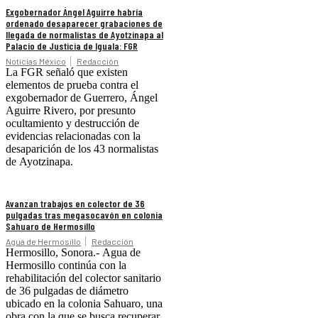
Exgobernador Ángel Aguirre habría
ordenado desaparecer grabaciones de
llegada de normalistas de Ayotzinapa al
Palacio de Justicia de Iguala: FGR
Noticias México
Redacción
La FGR señaló que existen
elementos de prueba contra el
exgobernador de Guerrero, Ángel
Aguirre Rivero, por presunto
ocultamiento y destrucción de
evidencias relacionadas con la
desaparición de los 43 normalistas
de Ayotzinapa.
Avanzan trabajos en colector de 36
pulgadas tras megasocavón en colonia
Sahuaro de Hermosillo
Agua de Hermosillo
Redacción
Hermosillo, Sonora.- Agua de
Hermosillo continúa con la
rehabilitación del colector sanitario
de 36 pulgadas de diámetro
ubicado en la colonia Sahuaro, una
obra con la que se busca recuperar