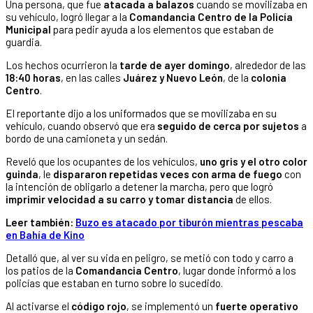
Una persona, que fue
atacada a balazos
cuando se movilizaba en
su vehículo, logró llegar a la
Comandancia Centro de la Policía
Municipal
para pedir ayuda a los elementos que estaban de
guardia.
Los hechos ocurrieron la
tarde de ayer domingo
, alrededor de las
18:40 horas
, en las calles
Juárez y Nuevo León
, de la
colonia
Centro
.
El reportante dijo a los uniformados que se movilizaba en su
vehículo, cuando observó que era
seguido de cerca por sujetos
a
bordo de una camioneta y un sedán.
Reveló que los ocupantes de los vehículos,
uno gris y el otro color
guinda
, le
dispararon repetidas veces con arma de fuego
con
la intención de obligarlo a detener la marcha, pero que logró
imprimir velocidad a su carro y tomar distancia
de ellos.
Leer también:
Buzo es atacado por tiburón mientras pescaba
en Bahía de Kino
Detalló que, al ver su vida en peligro, se metió con todo y carro a
los patios de la
Comandancia Centro
, lugar donde informó a los
policías que estaban en turno sobre lo sucedido.
Al activarse el
código rojo
, se implementó un
fuerte operativo