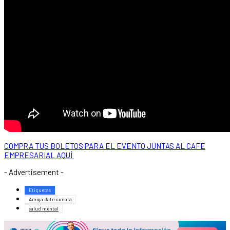
COMPRA TUS BOLETOS PARA EL EVENTO JUNTAS AL CAFE
EMPRESARIAL AQUÍ
- Advertisement -
Etiquetas
Amiga date cuenta
salud mental