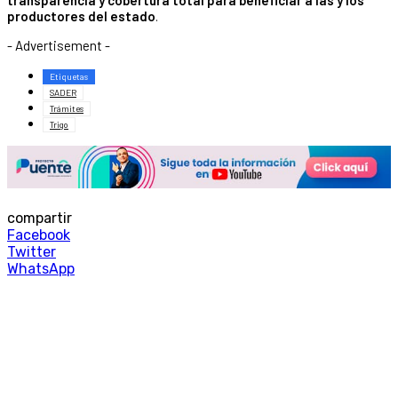
transparencia y cobertura total para beneficiar a las y los
productores del estado
.
- Advertisement -
Etiquetas
SADER
Trámites
Trigo
compartir
Facebook
Twitter
WhatsApp