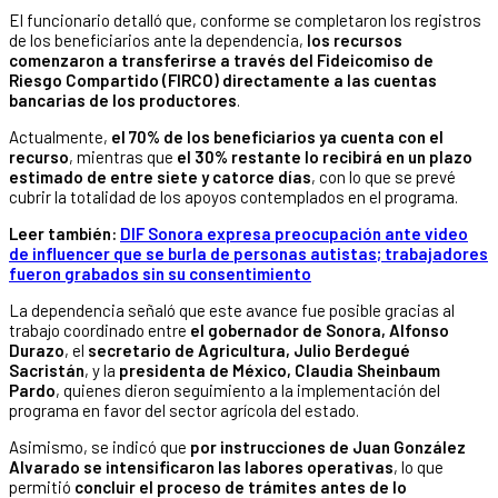
El funcionario detalló que, conforme se completaron los registros
de los beneficiarios ante la dependencia,
los recursos
comenzaron a transferirse a través del Fideicomiso de
Riesgo Compartido (FIRCO) directamente a las cuentas
bancarias de los productores
.
Actualmente,
el 70% de los beneficiarios ya cuenta con el
recurso
, mientras que
el 30% restante lo recibirá en un plazo
estimado de entre siete y catorce días
, con lo que se prevé
cubrir la totalidad de los apoyos contemplados en el programa.
Leer también:
DIF Sonora expresa preocupación ante video
de influencer que se burla de personas autistas; trabajadores
fueron grabados sin su consentimiento
La dependencia señaló que este avance fue posible gracias al
trabajo coordinado entre
el gobernador de Sonora, Alfonso
Durazo
, el
secretario de Agricultura, Julio Berdegué
Sacristán
, y la
presidenta de México, Claudia Sheinbaum
Pardo
, quienes dieron seguimiento a la implementación del
programa en favor del sector agrícola del estado.
Asimismo, se indicó que
por instrucciones de Juan González
Alvarado se intensificaron las labores operativas
, lo que
permitió
concluir el proceso de trámites antes de lo