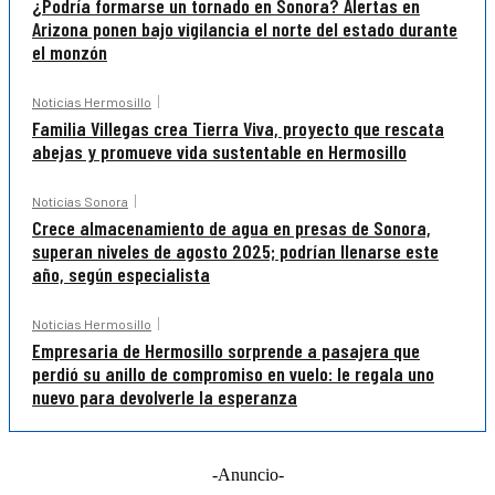
¿Podría formarse un tornado en Sonora? Alertas en
Arizona ponen bajo vigilancia el norte del estado durante
el monzón
Noticias Hermosillo
Familia Villegas crea Tierra Viva, proyecto que rescata
abejas y promueve vida sustentable en Hermosillo
Noticias Sonora
Crece almacenamiento de agua en presas de Sonora,
superan niveles de agosto 2025; podrían llenarse este
año, según especialista
Noticias Hermosillo
Empresaria de Hermosillo sorprende a pasajera que
perdió su anillo de compromiso en vuelo: le regala uno
nuevo para devolverle la esperanza
-Anuncio-