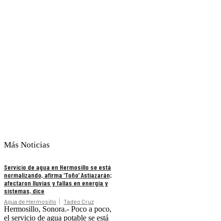
Más Noticias
Servicio de agua en Hermosillo se está
normalizando, afirma ‘Toño’ Astiazarán;
afectaron lluvias y fallas en energía y
sistemas, dice
Agua de Hermosillo
Tadeo Cruz
Hermosillo, Sonora.- Poco a poco,
el servicio de agua potable se está