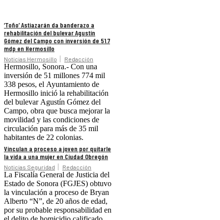
‘Toño’ Astiazarán da banderazo a
rehabilitación del bulevar Agustín
Gómez del Campo con inversión de 51.7
mdp en Hermosillo
Noticias Hermosillo
Redacción
Hermosillo, Sonora.- Con una
inversión de 51 millones 774 mil
338 pesos, el Ayuntamiento de
Hermosillo inició la rehabilitación
del bulevar Agustín Gómez del
Campo, obra que busca mejorar la
movilidad y las condiciones de
circulación para más de 35 mil
habitantes de 22 colonias.
Vinculan a proceso a joven por quitarle
la vida a una mujer en Ciudad Obregón
Noticias Seguridad
Redacción
La Fiscalía General de Justicia del
Estado de Sonora (FGJES) obtuvo
la vinculación a proceso de Bryan
Alberto “N”, de 20 años de edad,
por su probable responsabilidad en
el delito de homicidio calificado