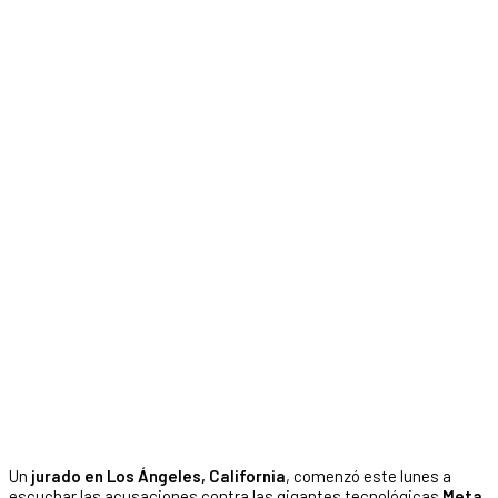
Un
jurado en Los Ángeles, California
, comenzó este lunes a
escuchar las acusaciones contra las gigantes tecnológicas
Meta