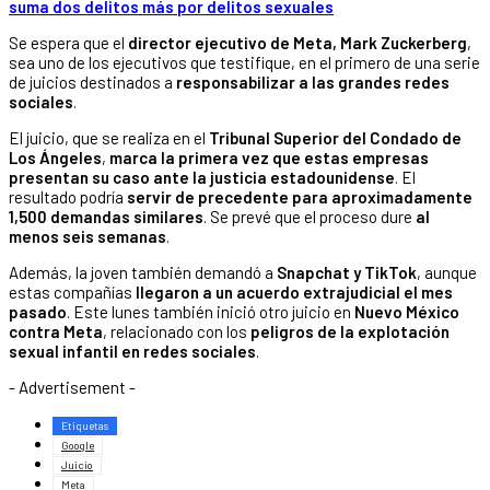
suma dos delitos más por delitos sexuales
Se espera que el
director ejecutivo de Meta, Mark Zuckerberg
,
sea uno de los ejecutivos que testifique, en el primero de una serie
de juicios destinados a
responsabilizar a las grandes redes
sociales
.
El juicio, que se realiza en el
Tribunal Superior del Condado de
Los Ángeles
,
marca la primera vez que estas empresas
presentan su caso ante la justicia estadounidense
. El
resultado podría
servir de precedente para aproximadamente
1,500 demandas similares
. Se prevé que el proceso dure
al
menos seis semanas
.
Además, la joven también demandó a
Snapchat y TikTok
, aunque
estas compañías
llegaron a un acuerdo extrajudicial el mes
pasado
. Este lunes también inició otro juicio en
Nuevo México
contra Meta
, relacionado con los
peligros de la explotación
sexual infantil en redes sociales
.
- Advertisement -
Etiquetas
Google
Juicio
Meta