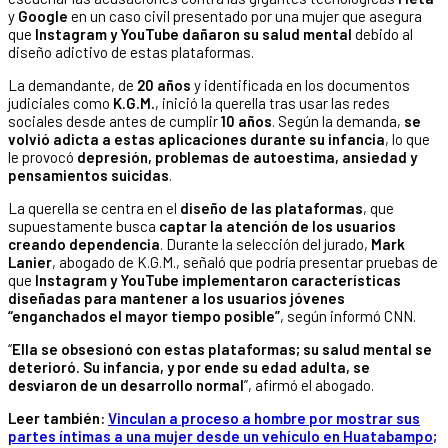
y
Google
en un caso civil presentado por una mujer que asegura
que
Instagram y YouTube dañaron su salud mental
debido al
diseño adictivo de estas plataformas.
La demandante, de
20 años
y identificada en los documentos
judiciales como
K.G.M.
, inició la querella tras usar las redes
sociales desde antes de cumplir
10 años
. Según la demanda,
se
volvió adicta a estas aplicaciones durante su infancia
, lo que
le provocó
depresión, problemas de autoestima, ansiedad y
pensamientos suicidas
.
La querella se centra en el
diseño de las plataformas
, que
supuestamente busca
captar la atención de los usuarios
creando dependencia
. Durante la selección del jurado,
Mark
Lanier
, abogado de K.G.M., señaló que podría presentar pruebas de
que
Instagram y YouTube implementaron características
diseñadas para mantener a los usuarios jóvenes
“enganchados el mayor tiempo posible”
, según informó CNN.
“
Ella se obsesionó con estas plataformas; su salud mental se
deterioró. Su infancia, y por ende su edad adulta, se
desviaron de un desarrollo normal
”, afirmó el abogado.
Leer también:
Vinculan a proceso a hombre por mostrar sus
partes íntimas a una mujer desde un vehículo en Huatabampo;