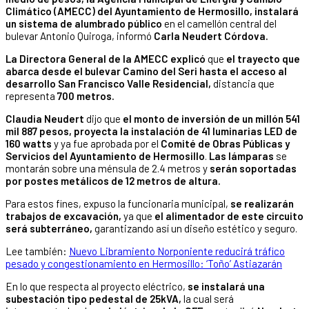
Climático (AMECC) del Ayuntamiento de Hermosillo, instalará
un sistema de alumbrado público
en el camellón central del
bulevar Antonio Quiroga, informó
Carla Neudert Córdova.
La Directora General de la AMECC explicó
que
el trayecto que
abarca desde el bulevar Camino del Seri hasta el acceso al
desarrollo San Francisco Valle Residencial,
distancia que
representa
700 metros.
Claudia Neudert
dijo que
el monto de inversión de un millón 541
mil 887 pesos, proyecta la instalación de 41 luminarias LED de
160 watts
y ya fue aprobada por el
Comité de Obras Públicas y
Servicios del
Ayuntamiento de Hermosillo
.
Las lámparas
se
montarán sobre una ménsula de 2.4 metros y
serán soportadas
por postes metálicos de 12 metros de altura.
Para estos fines, expuso la funcionaria municipal,
se realizarán
trabajos de excavación,
ya que
el alimentador de este circuito
será subterráneo,
garantizando así un diseño estético y seguro.
Lee también:
Nuevo Libramiento Norponiente reducirá tráfico
pesado y congestionamiento en Hermosillo: ‘Toño’ Astiazarán
En lo que respecta al proyecto eléctrico,
se instalará una
subestación tipo pedestal de 25kVA,
la cual será