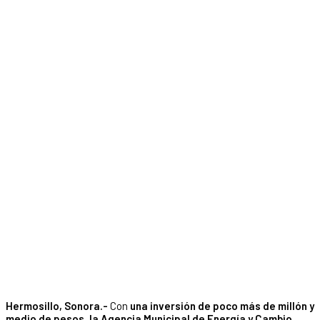
Hermosillo, Sonora.-
Con
una inversión de poco más de millón y
medio de pesos, la Agencia Municipal de Energía y Cambio