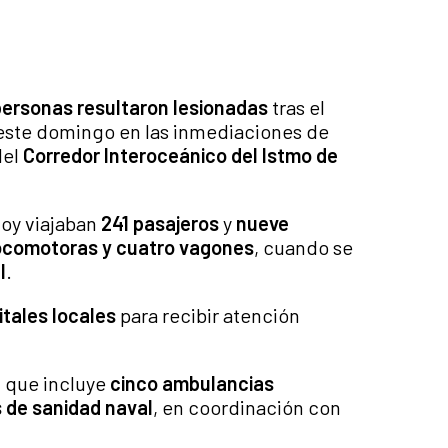
personas resultaron lesionadas
tras el
este domingo en las inmediaciones de
el
Corredor Interoceánico del Istmo de
voy viajaban
241 pasajeros
y
nueve
ocomotoras y cuatro vagones
, cuando se
l
.
itales locales
para recibir atención
a
que incluye
cinco ambulancias
 de sanidad naval
, en coordinación con