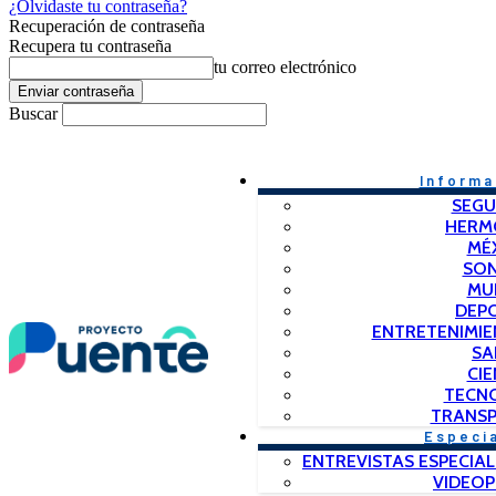
¿Olvidaste tu contraseña?
Recuperación de contraseña
Recupera tu contraseña
tu correo electrónico
Buscar
Informa
SEGU
HERM
MÉ
SO
MU
DEP
ENTRETENIMIE
SA
CIE
TECN
TRANSP
Especi
ENTREVISTAS ESPECIAL
VIDEO