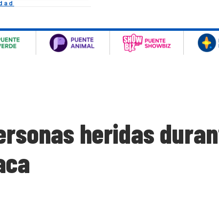
idad
rsonas heridas durant
aca