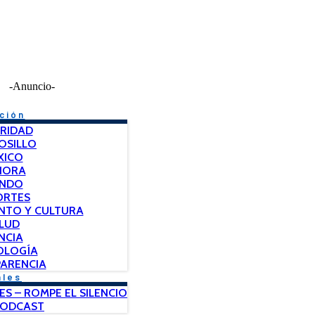
-Anuncio-
ción
RIDAD
OSILLO
XICO
NORA
NDO
ORTES
NTO Y CULTURA
LUD
NCIA
OLOGÍA
ARENCIA
ales
ES – ROMPE EL SILENCIO
PODCAST