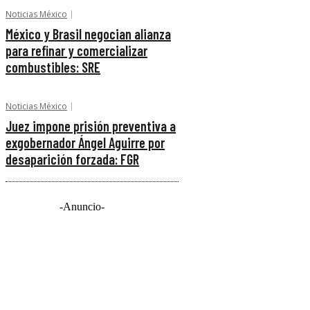
Noticias México
México y Brasil negocian alianza
para refinar y comercializar
combustibles: SRE
Noticias México
Juez impone prisión preventiva a
exgobernador Ángel Aguirre por
desaparición forzada: FGR
-Anuncio-