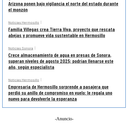
Arizona ponen bajo vigilancia el norte del estado durante
el monzón
Noticias Hermosillo
Familia Villegas crea Tierra Viva, proyecto que rescata
abejas y promueve vida sustentable en Hermosillo
Noticias Sonora
Crece almacenamiento de agua en presas de Sonora,
superan niveles de agosto 2025; podrían llenarse este
año, según especialista
Noticias Hermosillo
Empresaria de Hermosillo sorprende a pasajera que
perdió su anillo de compromiso en vuelo: le regala uno
nuevo para devolverle la esperanza
-Anuncio-