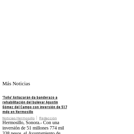
Más Noticias
‘Toño’ Astiazarán da banderazo a
rehabilitación del bulevar Agustín
Gómez del Campo con inversión de 51.7
mdp en Hermosillo
Noticias Hermosillo
Redacción
Hermosillo, Sonora.- Con una
inversión de 51 millones 774 mil
338 pesos, el Ayuntamiento de