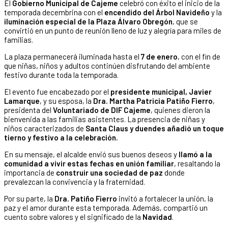
El
Gobierno Municipal de Cajeme
celebró con éxito el inicio de la
temporada decembrina con el
encendido del Árbol Navideño
y la
iluminación especial de la Plaza Álvaro Obregón
, que se
convirtió en un punto de reunión lleno de luz y alegría para miles de
familias.
La plaza permanecerá iluminada hasta el
7 de enero
, con el fin de
que niñas, niños y adultos continúen disfrutando del ambiente
festivo durante toda la temporada.
El evento fue encabezado por el
presidente municipal, Javier
Lamarque
, y su esposa, la
Dra. Martha Patricia Patiño Fierro
,
presidenta del
Voluntariado de DIF Cajeme
, quienes dieron la
bienvenida a las familias asistentes. La presencia de niñas y
niños caracterizados de
Santa Claus y duendes añadió un toque
tierno y festivo a la celebración.
En su mensaje, el alcalde envió sus buenos deseos y
llamó a la
comunidad a vivir estas fechas en unión familiar
, resaltando la
importancia de
construir una sociedad de paz
donde
prevalezcan la convivencia y la fraternidad.
Por su parte, la
Dra. Patiño Fierro
invitó a fortalecer la unión, la
paz y el amor durante esta temporada. Además, compartió un
cuento sobre valores y el significado de la
Navidad
.