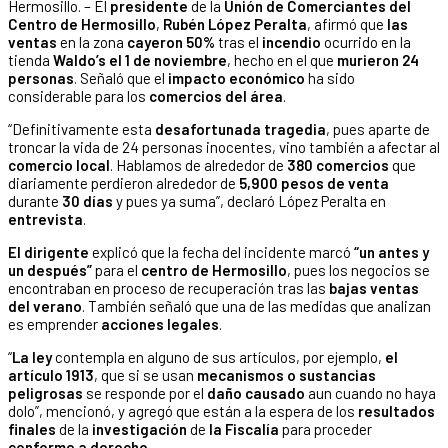
Hermosillo. – El
presidente
de la
Unión de Comerciantes del
Centro de Hermosillo
,
Rubén López Peralta
, afirmó que
las
ventas
en la zona
cayeron 50%
tras el
incendio
ocurrido en la
tienda
Waldo’s el 1 de noviembre
, hecho en el que
murieron 24
personas
. Señaló que el
impacto económico
ha sido
considerable para los
comercios del área
.
“Definitivamente esta
desafortunada tragedia
, pues aparte de
troncar la vida de 24 personas inocentes, vino también a afectar al
comercio local
. Hablamos de alrededor de
380 comercios
que
diariamente perdieron alrededor de
5,900 pesos de venta
durante
30 días
y pues ya suma”, declaró López Peralta en
entrevista
.
El dirigente
explicó que la fecha del incidente marcó
“un antes y
un después”
para el
centro de Hermosillo
, pues los negocios se
encontraban en proceso de recuperación tras las
bajas ventas
del verano
. También señaló que una de las medidas que analizan
es emprender
acciones legales
.
“
La ley
contempla en alguno de sus artículos, por ejemplo,
el
artículo 1913
, que si se usan
mecanismos o sustancias
peligrosas
se responde por el
daño causado
aun cuando no haya
dolo”, mencionó, y agregó que están a la espera de los
resultados
finales
de la
investigación
de
la Fiscalía
para proceder
conforme a derecho
.