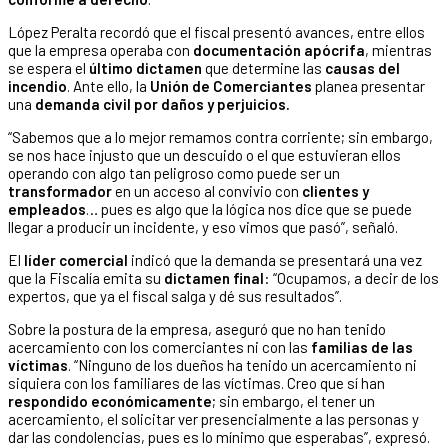
López Peralta recordó que el fiscal presentó avances, entre ellos
que la empresa operaba con
documentación apócrifa
, mientras
se espera el
último dictamen
que determine las
causas del
incendio
. Ante ello, la
Unión de Comerciantes
planea presentar
una
demanda civil por daños y perjuicios.
“Sabemos que a lo mejor remamos contra corriente; sin embargo,
se nos hace injusto que un descuido o el que estuvieran ellos
operando con algo tan peligroso como puede ser un
transformador
en un acceso al convivio con
clientes y
empleados
… pues es algo que la lógica nos dice que se puede
llegar a producir un incidente, y eso vimos que pasó”, señaló.
El
líder comercial
indicó que la demanda se presentará una vez
que la Fiscalía emita su
dictamen final
: “Ocupamos, a decir de los
expertos, que ya el fiscal salga y dé sus resultados”.
Sobre la postura de la empresa, aseguró que no han tenido
acercamiento con los comerciantes ni con las
familias de las
víctimas
. “Ninguno de los dueños ha tenido un acercamiento ni
siquiera con los familiares de las víctimas. Creo que sí han
respondido económicamente
; sin embargo, el tener un
acercamiento, el solicitar ver presencialmente a las personas y
dar las condolencias, pues es lo mínimo que esperabas”, expresó.