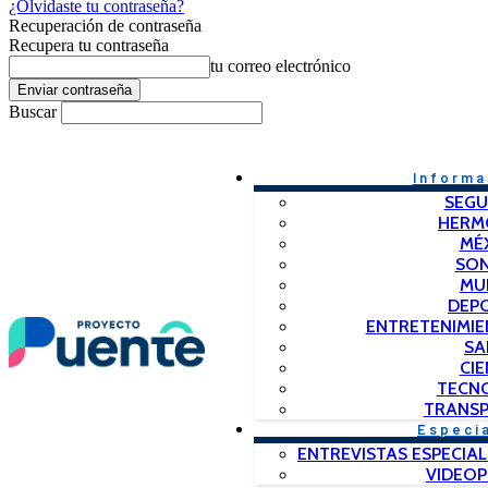
¿Olvidaste tu contraseña?
Recuperación de contraseña
Recupera tu contraseña
tu correo electrónico
Buscar
Informa
SEGU
HERM
MÉ
SO
MU
DEP
ENTRETENIMIE
SA
CIE
TECN
TRANSP
Especi
ENTREVISTAS ESPECIAL
VIDEO