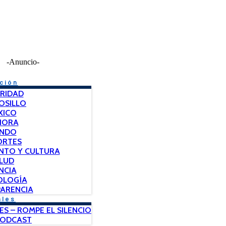
-Anuncio-
ción
RIDAD
OSILLO
XICO
NORA
NDO
ORTES
NTO Y CULTURA
LUD
NCIA
OLOGÍA
ARENCIA
ales
ES – ROMPE EL SILENCIO
PODCAST