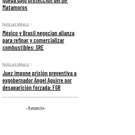
queda bajo protección del DIF
Matamoros
Noticias México
México y Brasil negocian alianza
para refinar y comercializar
combustibles: SRE
Noticias México
Juez impone prisión preventiva a
exgobernador Ángel Aguirre por
desaparición forzada: FGR
-Anuncio-