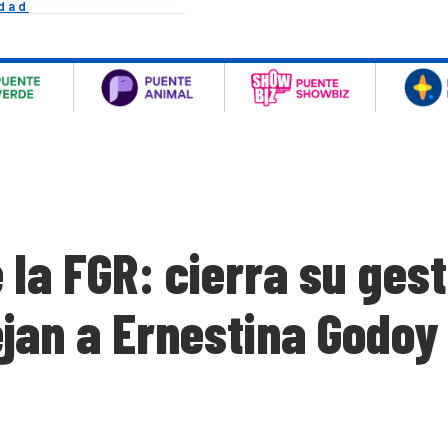
idad
 la FGR: cierra su ges
dejan a Ernestina Godo