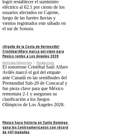
logró restablecer el suministro
eléctrico al 62.1 por ciento de los
usuarios afectados en Cajeme,
luego de las fuertes lluvias y
vientos registrados este sábado en
el sur de Sonora.
¡Orgullo de la Costa de Hermosillo!
Cristóbal Alfaro marca gol clave para
México rumbo a Los Ángeles 2028
Noticias Deportes
Redacción
El sonorense Cristóbal Saúl Alfaro
Avilés marcó el gol del empate
ante Canadá en las semifinales del
Premundial Sub-20 de Concacaf y
fue pieza clave para que México
remontara 2-1 y asegurara su
clasificación a los Juegos
Olímpicos de Los Ángeles 2028.
México hace historia en Santo Domingo:
gana los Centroamericanos con récord
de 407 medallas