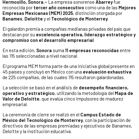
Hermosillo, Sonora.–
La empresa sonorense
Abarrey
fue
reconocida por
tercer año consecutivo
como una de las
Mejores
Empresas Mexicanas (MEM) 2025
, distinción otorgada por
Banamex
,
Deloitte
y el
Tecnológico de Monterrey
.
El galardón premia a compañías medianas privadas del país que
destacan por su
excelencia operativa, liderazgo estratégico y
compromiso con el desarrollo empresarial
.
En esta edición,
Sonora
suma
11 empresas reconocidas
entre
las 115 seleccionadas a nivel nacional.
El programa MEM forma parte de una iniciativa global presente en
45 países y concluyó en México con una
evaluación exhaustiva
de 225 compañías, de las cuales 115 resultaron galardonadas.
La selección se basó en el análisis de
desempeño financiero,
operativo y estratégico
, utilizando la metodología del
Mapa de
Valor de Deloitte
, que evalúa cinco impulsores de madurez
empresarial.
La ceremonia de cierre se realizó en el
Campus Estado de
México del Tecnológico de Monterrey
, con la participación de
directivos de las empresas premiadas y ejecutivos de Banamex,
Deloitte y la institución educativa.