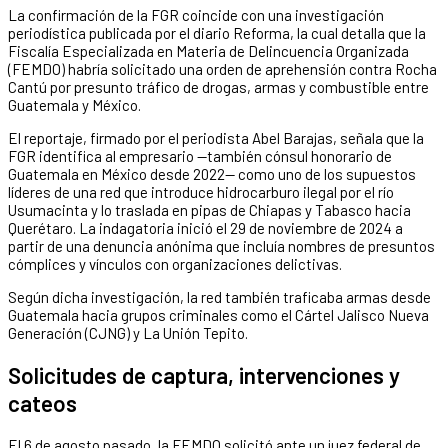
La confirmación de la FGR coincide con una investigación
periodística publicada por el diario Reforma, la cual detalla que la
Fiscalía Especializada en Materia de Delincuencia Organizada
(FEMDO) habría solicitado una orden de aprehensión contra Rocha
Cantú por presunto tráfico de drogas, armas y combustible entre
Guatemala y México.
El reportaje, firmado por el periodista Abel Barajas, señala que la
FGR identifica al empresario —también cónsul honorario de
Guatemala en México desde 2022— como uno de los supuestos
líderes de una red que introduce hidrocarburo ilegal por el río
Usumacinta y lo traslada en pipas de Chiapas y Tabasco hacia
Querétaro. La indagatoria inició el 29 de noviembre de 2024 a
partir de una denuncia anónima que incluía nombres de presuntos
cómplices y vínculos con organizaciones delictivas.
Según dicha investigación, la red también traficaba armas desde
Guatemala hacia grupos criminales como el Cártel Jalisco Nueva
Generación (CJNG) y La Unión Tepito.
Solicitudes de captura, intervenciones y
cateos
El 6 de agosto pasado, la FEMDO solicitó ante un juez federal de