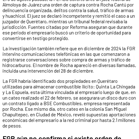
Almoloya de Juárez una orden de captura contra Rocha Cantú por
delincuencia organizada, delitos contra la salud, tráfico de armas
y huachicol. El juez se declaró incompetente y remitió el caso a un
juzgador de Querétaro, mientras un tribunal federal revisaba la
jurisdicción. Fuentes citadas por Reforma aseguran que durante
ese periodo el empresario buscó un criterio de oportunidad para
convertirse en testigo protegido.
La investigación también refiere que en diciembre de 2024 la FGR
intervino comunicaciones telefónicas en las que comenzaron a
registrarse conversaciones sobre compra de armas y tráfico de
hidrocarburos. El nombre de Rocha apareció en diversas llamadas,
incluida una intervención del 28 de diciembre.
La FGR habría identificado dos propiedades en Querétaro
utilizadas para almacenar combustible ilícito: Quinta La Chingada
y La Espuela, esta última vinculada al empresario luego de que, en
un cateo realizado el 22 de febrero, se asegurara un disco duro con
un contrato ligado a BSE Combustibles, empresa representada
por Rocha. Ese mismo día, otro cateo en la colonia San Miguel
Chapultepec, en Ciudad de México, reveló supuestas aportaciones
económicas del empresario a la red criminal por hasta 2.1 millones
de pesos.
FGR aún no confirma si existe orden de