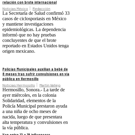
relación con brote internacional
Noticias México
Redacción
La Secretaría de Salud confirmó 33
casos de ciclosporiasis en México
y mantiene investigaciones
epidemiológicas. La dependencia
informó que no hay pruebas
concluyentes de que el brote
reportado en Estados Unidos tenga
origen mexicano.
Policías Municipales auxilian a bebé de
8 meses tras sufrir convulsiones en vía
pública en Hermosillo
Noticias Hermosillo
Martín Vallejo
Hermosillo, Sonora.- La tarde de
ayer miércoles, en la colonia
Solidaridad, elementos de la
Policía Municipal prestaron ayuda
a una niña de ocho meses de
nacida, luego de que presentara
alta temperatura y convulsiones en
la vía pública.
Van entre 12 y 19 influencers