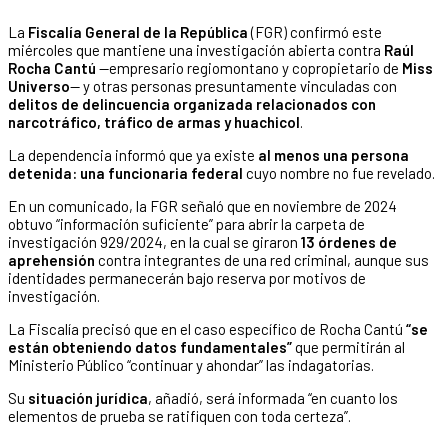
La
Fiscalía General de la República
(FGR) confirmó este
miércoles que mantiene una investigación abierta contra
Raúl
Rocha Cantú
—empresario regiomontano y copropietario de
Miss
Universo
— y otras personas presuntamente vinculadas con
delitos de delincuencia organizada relacionados con
narcotráfico, tráfico de armas y huachicol
.
La dependencia informó que ya existe
al menos una persona
detenida: una funcionaria federal
cuyo nombre no fue revelado.
En un comunicado, la FGR señaló que en noviembre de 2024
obtuvo “información suficiente” para abrir la carpeta de
investigación 929/2024, en la cual se giraron
13 órdenes de
aprehensión
contra integrantes de una red criminal, aunque sus
identidades permanecerán bajo reserva por motivos de
investigación.
La Fiscalía precisó que en el caso específico de Rocha Cantú
“se
están obteniendo datos fundamentales”
que permitirán al
Ministerio Público “continuar y ahondar” las indagatorias.
Su
situación jurídica
, añadió, será informada “en cuanto los
elementos de prueba se ratifiquen con toda certeza”.