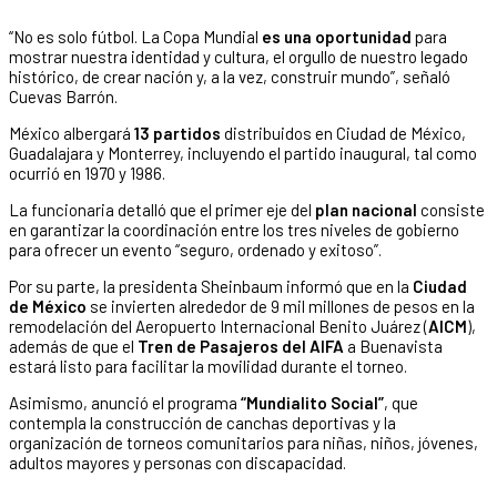
“No es solo fútbol. La Copa Mundial
es una oportunidad
para
mostrar nuestra identidad y cultura, el orgullo de nuestro legado
histórico, de crear nación y, a la vez, construir mundo”, señaló
Cuevas Barrón.
México albergará
13 partidos
distribuidos en Ciudad de México,
Guadalajara y Monterrey, incluyendo el partido inaugural, tal como
ocurrió en 1970 y 1986.
La funcionaria detalló que el primer eje del
plan nacional
consiste
en garantizar la coordinación entre los tres niveles de gobierno
para ofrecer un evento “seguro, ordenado y exitoso”.
Por su parte, la presidenta Sheinbaum informó que en la
Ciudad
de México
se invierten alrededor de 9 mil millones de pesos en la
remodelación del Aeropuerto Internacional Benito Juárez (
AICM
),
además de que el
Tren de Pasajeros del AIFA
a Buenavista
estará listo para facilitar la movilidad durante el torneo.
Asimismo, anunció el programa
“Mundialito Social”
, que
contempla la construcción de canchas deportivas y la
organización de torneos comunitarios para niñas, niños, jóvenes,
adultos mayores y personas con discapacidad.