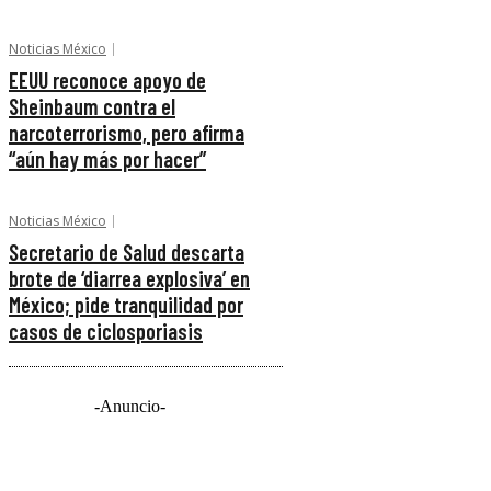
Noticias México
EEUU reconoce apoyo de
Sheinbaum contra el
narcoterrorismo, pero afirma
“aún hay más por hacer”
Noticias México
Secretario de Salud descarta
brote de ‘diarrea explosiva’ en
México; pide tranquilidad por
casos de ciclosporiasis
-Anuncio-