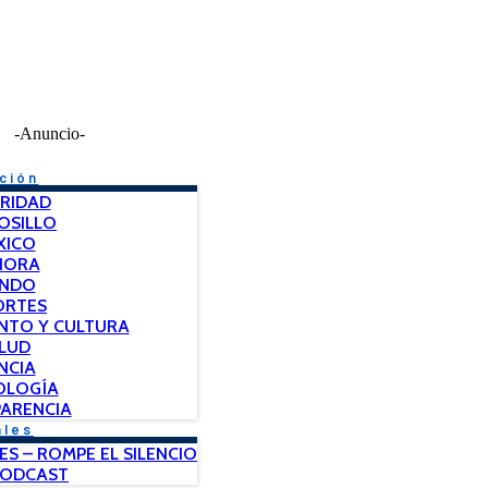
-Anuncio-
ción
RIDAD
OSILLO
XICO
NORA
NDO
ORTES
NTO Y CULTURA
LUD
NCIA
OLOGÍA
ARENCIA
ales
ES – ROMPE EL SILENCIO
PODCAST