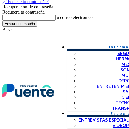
¿Olvidaste tu contraseña?
Recuperación de contraseña
Recupera tu contraseña
tu correo electrónico
Buscar
Informa
SEGU
HERM
MÉ
SO
MU
DEP
ENTRETENIMIE
SA
CIE
TECN
TRANSP
Especi
ENTREVISTAS ESPECIAL
VIDEO