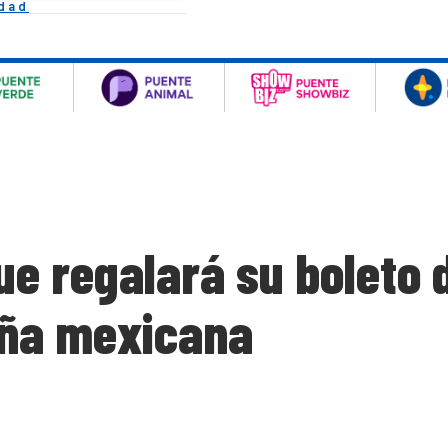
idad
e regalará su boleto 
iña mexicana