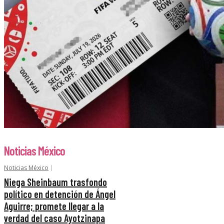
Noticias México
Noticias México
Niega Sheinbaum trasfondo
político en detención de Ángel
Aguirre; promete llegar a la
verdad del caso Ayotzinapa