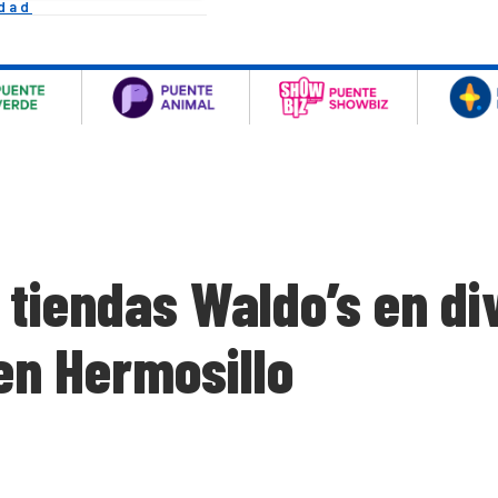
idad
 tiendas Waldo’s en di
en Hermosillo