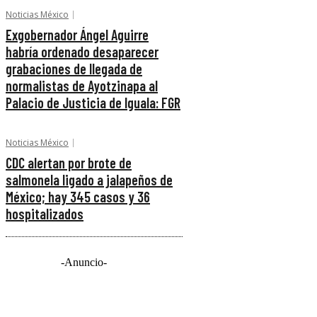
Noticias México
Exgobernador Ángel Aguirre
habría ordenado desaparecer
grabaciones de llegada de
normalistas de Ayotzinapa al
Palacio de Justicia de Iguala: FGR
Noticias México
CDC alertan por brote de
salmonela ligado a jalapeños de
México; hay 345 casos y 36
hospitalizados
-Anuncio-