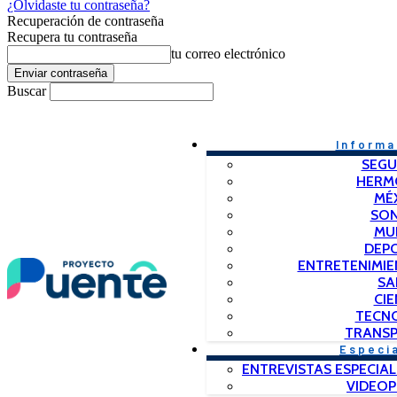
¿Olvidaste tu contraseña?
Recuperación de contraseña
Recupera tu contraseña
tu correo electrónico
Buscar
Informa
SEGU
HERM
MÉ
SO
MU
DEP
ENTRETENIMIE
SA
CIE
TECN
TRANSP
Especi
ENTREVISTAS ESPECIAL
VIDEO