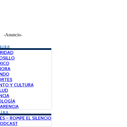
-Anuncio-
ción
RIDAD
OSILLO
XICO
NORA
NDO
ORTES
NTO Y CULTURA
LUD
NCIA
OLOGÍA
ARENCIA
ales
ES – ROMPE EL SILENCIO
PODCAST