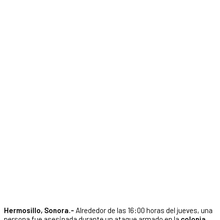
Hermosillo, Sonora.-
Alrededor de las 16:00 horas del jueves, una
persona fue asesinada durante un ataque armado en la
colonia