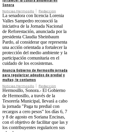
Sonora
Noticias Hermosillo
Redacción
La senadora con licencia Lorenia
Valles Sampedro reconoció la
iniciativa de la Jornada Nacional
de Reforestación, anunciada por la
presidenta Claudia Sheinbaum
Pardo, al considerar que representa
una acción orientada a fortalecer la
protección del medio ambiente y la
participación comunitaria en el
cuidado de los ecosistemas.
Anuncia Gobierno de Hermosillo jornada
para regularizar adeudos de predial y
multas; te contamos
Noticias Hermosillo
Redacción
Hermosillo, Sonora.- El Gobierno
de Hermosillo, a través de la
Tesorería Municipal, llevará a cabo
la jornada "Paga tu predial con
recargos a cero pesos" los días 6, 7
y 8 de agosto en Soriana Encinas,
con el objetivo de facilitar que las y
los contribuyentes regularicen sus