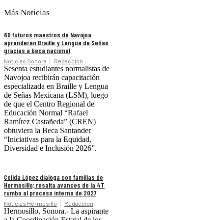
Más Noticias
60 futuros maestros de Navojoa
aprenderán Braille y Lengua de Señas
gracias a beca nacional
Noticias Sonora
Redacción
Sesenta estudiantes normalistas de
Navojoa recibirán capacitación
especializada en Braille y Lengua
de Señas Mexicana (LSM), luego
de que el Centro Regional de
Educación Normal “Rafael
Ramírez Castañeda” (CREN)
obtuviera la Beca Santander
“Iniciativas para la Equidad,
Diversidad e Inclusión 2026”.
Celida López dialoga con familias de
Hermosillo; resalta avances de la 4T
rumbo al proceso interno de 2027
Noticias Hermosillo
Redacción
Hermosillo, Sonora.- La aspirante
a la Coordinación Estatal de los