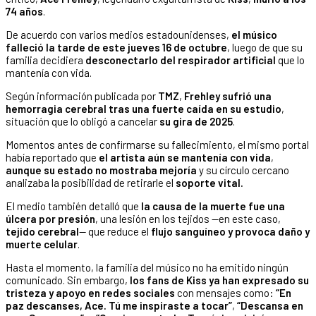
74 años
.
De acuerdo con varios medios estadounidenses,
el músico
falleció la tarde de este jueves 16 de octubre
, luego de que su
familia decidiera
desconectarlo del respirador artificial
que lo
mantenía con vida.
Según información publicada por
TMZ
,
Frehley sufrió una
hemorragia cerebral tras una fuerte caída en su estudio
,
situación que lo obligó a cancelar
su gira de 2025
.
Momentos antes de confirmarse su fallecimiento, el mismo portal
había reportado que
el artista aún se mantenía con vida
,
aunque su estado no mostraba mejoría
y su círculo cercano
analizaba la posibilidad de retirarle el
soporte vital.
El medio también detalló que
la causa de la muerte fue una
úlcera por presión
, una lesión en los tejidos —en este caso,
tejido cerebral
— que reduce el
flujo sanguíneo y provoca daño y
muerte celular
.
Hasta el momento, la familia del músico no ha emitido ningún
comunicado. Sin embargo,
los fans de Kiss ya han expresado su
tristeza y apoyo en redes sociales
con mensajes como:
“En
paz descanses, Ace. Tú me inspiraste a tocar”
,
“Descansa en