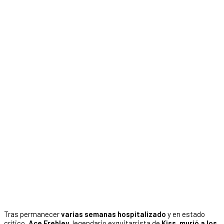
Tras permanecer
varias semanas hospitalizado
y en estado
crítico,
Ace Frehley
, legendario exguitarrista de
Kiss
,
murió a los