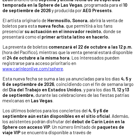
temporada en la Sphere de Las Vegas
, programada para el
10
de septiembre de 2026
y producida por
AEG Presents
.
El artista originario de
Hermosillo, Sonora
, abrirá la venta de
boletos para esta
nueva fecha
, que permitirá a los fans
presenciar
su actuación en el innovador recinto
, donde se
presentará como el
primer artista latino en hacerlo.
La preventa de boletos
comenzará el 22 de octubre a las 12 p.m.
(hora del Pacífico), mientras que la venta general estará disponible
el
24 de octubre a la misma hora
. Los interesados pueden
registrarse para acceso prioritario en
www.carinleonlive.com/sphere
.
Esta nueva fecha se suma a las ya anunciadas para los días
4, 5 y
6 de septiembre de 2026
, coincidiendo con el fin de semana largo
del
Día del Trabajo en Estados Unidos
, y para los días
11, 12 y 13
de septiembre,
durante las celebraciones de las fiestas patrias
mexicanas en
Las Vegas
.
Los últimos boletos para los conciertos del
4, 5 y 6 de
septiembre
aún están disponibles en el sitio oficial
. Además,
los asistentes podrán disfrutar del
debut de Carín León en la
Sphere con acceso VIP
. Un número limitado de
paquetes de
viaje VIP
se encuentra disponible a través de