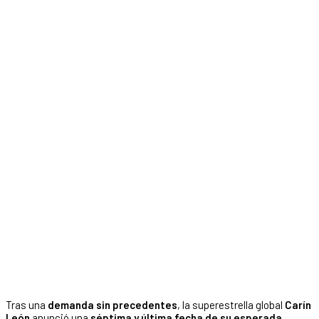
Tras una
demanda sin precedentes
, la superestrella global
Carín
León
anunció una
séptima y última fecha de su esperada