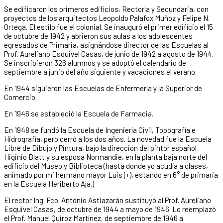
Se edificaron los primeros edificios, Rectoría y Secundaria, con
proyectos de los arquitectos Leopoldo Palafox Muñoz y Felipe N.
Ortega. El estilo fue el colonial. Se inauguró el primer edificio el 15
de octubre de 1942 y abrieron sus aulas a los adolescentes
egresados de Primaria, asignándose director de las Escuelas al
Prof. Aureliano Esquivel Casas, de junio de 1942 a agosto de 1944.
Se inscribieron 326 alumnos y se adoptó el calendario de
septiembre a junio del año siguiente y vacaciones el verano.
En 1944 siguieron las Escuelas de Enfermería y la Superior de
Comercio.
En 1946 se estableció la Escuela de Farmacia.
En 1948 se fundó la Escuela de Ingeniería Civil, Topografía e
Hidrografía, pero cerró a los dos años. La novedad fue la Escuela
Libre de Dibujo y Pintura, bajo la dirección del pintor español
Higinio Blatt y su esposa Normandie, en la planta baja norte del
edificio del Museo y Biblioteca (hasta donde yo acudía a clases,
animado por mi hermano mayor Luis (+), estando en 6° de primaria
en la Escuela Heriberto Aja.)
El rector Ing. Fco. Antonio Astiazarán sustituyó al Prof. Aureliano
Esquivel Casas, de octubre de 1944 a mayo de 1946. Lo reemplazó
el Prof. Manuel Quiroz Martínez, de septiembre de 1946 a