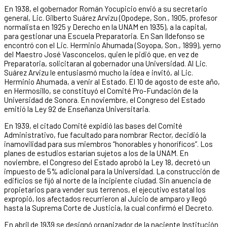
En 1938, el gobernador Román Yocupicio envió a su secretario
general, Lic. Gilberto Suárez Arvizu (Opodepe, Son., 1905, profesor
normalista en 1925 y Derecho en la UNAM en 1935), a la capital,
para gestionar una Escuela Preparatoria. En San Ildefonso se
encontró con el Lic. Herminio Ahumada (Soyopa, Son., 1899), yerno
del Maestro José Vasconcelos, quien le pidió que, en vez de
Preparatoria, solicitaran al gobernador una Universidad. Al Lic.
Suárez Arvizu le entusiasmó mucho la idea e invitó, al Lic.
Herminio Ahumada, a venir al Estado. El 10 de agosto de este año,
en Hermosillo, se constituyó el Comité Pro-Fundación de la
Universidad de Sonora. En noviembre, el Congreso del Estado
emitió la Ley 92 de Enseñanza Universitaria.
En 1939, el citado Comité expidió las bases del Comité
Administrativo, fue facultado para nombrar Rector, decidió la
inamovilidad para sus miembros “honorables y honoríficos”. Los
planes de estudios estarían sujetos a los de la UNAM. En
noviembre, el Congreso del Estado aprobó la Ley 18, decretó un
impuesto de 5% adicional para la Universidad. La construcción de
edificios se fijó al norte de la incipiente ciudad. Sin anuencia de
propietarios para vender sus terrenos, el ejecutivo estatal los
expropió, los afectados recurrieron al Juicio de amparo y llegó
hasta la Suprema Corte de Justicia, la cual confirmó el Decreto.
En abril de 1939 se designó organizador de la naciente Institución