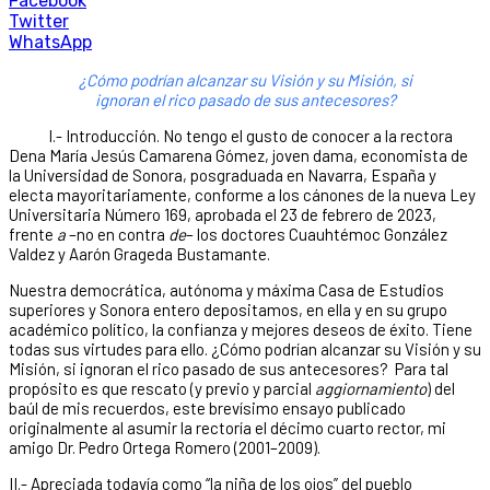
Facebook
Twitter
WhatsApp
¿Cómo podrían alcanzar su Visión y su Misión, si
ignoran el rico pasado de sus antecesores?
I.- Introducción. No tengo el gusto de conocer a la rectora
Dena María Jesús Camarena Gómez, joven dama, economista de
la Universidad de Sonora, posgraduada en Navarra, España y
electa mayoritariamente, conforme a los cánones de la nueva Ley
Universitaria Número 169, aprobada el 23 de febrero de 2023,
frente
a
–no en contra
de
– los doctores Cuauhtémoc González
Valdez y Aarón Grageda Bustamante.
Nuestra democrática, autónoma y máxima Casa de Estudios
superiores y Sonora entero depositamos, en ella y en su grupo
académico político, la confianza y mejores deseos de éxito. Tiene
todas sus virtudes para ello. ¿Cómo podrían alcanzar su Visión y su
Misión, si ignoran el rico pasado de sus antecesores? Para tal
propósito es que rescato (y previo y parcial
aggiornamiento
) del
baúl de mis recuerdos, este brevísimo ensayo publicado
originalmente al asumir la rectoría el décimo cuarto rector, mi
amigo Dr. Pedro Ortega Romero (2001–2009).
II.- Apreciada todavía como “la niña de los ojos” del pueblo