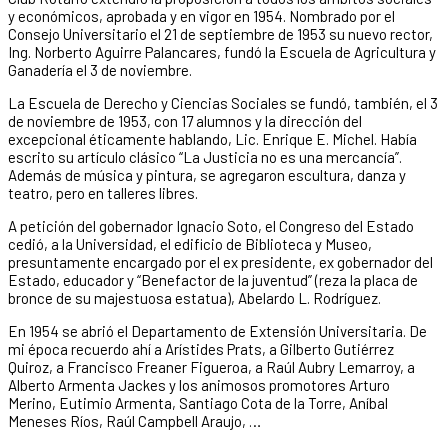
y económicos, aprobada y en vigor en 1954. Nombrado por el
Consejo Universitario el 21 de septiembre de 1953 su nuevo rector,
Ing. Norberto Aguirre Palancares, fundó la Escuela de Agricultura y
Ganadería el 3 de noviembre.
La Escuela de Derecho y Ciencias Sociales se fundó, también, el 3
de noviembre de 1953, con 17 alumnos y la dirección del
excepcional éticamente hablando, Lic. Enrique E. Michel. Había
escrito su artículo clásico “La Justicia no es una mercancía”.
Además de música y pintura, se agregaron escultura, danza y
teatro, pero en talleres libres.
A petición del gobernador Ignacio Soto, el Congreso del Estado
cedió, a la Universidad, el edificio de Biblioteca y Museo,
presuntamente encargado por el ex presidente, ex gobernador del
Estado, educador y “Benefactor de la juventud” (reza la placa de
bronce de su majestuosa estatua), Abelardo L. Rodríguez.
En 1954 se abrió el Departamento de Extensión Universitaria. De
mi época recuerdo ahí a Arístides Prats, a Gilberto Gutiérrez
Quiroz, a Francisco Freaner Figueroa, a Raúl Aubry Lemarroy, a
Alberto Armenta Jackes y los animosos promotores Arturo
Merino, Eutimio Armenta, Santiago Cota de la Torre, Aníbal
Meneses Ríos, Raúl Campbell Araujo, …