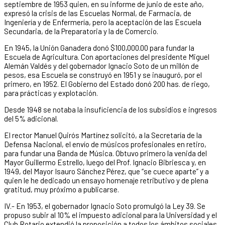
septiembre de 1953 quien, en su informe de junio de este año,
expresó la crisis de las Escuelas Normal, de Farmacia, de
Ingeniería y de Enfermería, pero la aceptación de las Escuela
Secundaria, de la Preparatoria y la de Comercio.
En 1945, la Unión Ganadera donó $100,000.00 para fundar la
Escuela de Agricultura. Con aportaciones del presidente Miguel
Alemán Valdés y del gobernador Ignacio Soto de un millón de
pesos, esa Escuela se construyó en 1951 y se inauguró, por el
primero, en 1952. El Gobierno del Estado donó 200 has. de riego,
para prácticas y explotación.
Desde 1948 se notaba la insuficiencia de los subsidios e ingresos
del 5% adicional.
El rector Manuel Quirós Martínez solicitó, a la Secretaría de la
Defensa Nacional, el envío de músicos profesionales en retiro,
para fundar una Banda de Música. Obtuvo primero la venida del
Mayor Guillermo Estrello, luego del Prof. Ignacio Bibriesca y, en
1949, del Mayor Isauro Sánchez Pérez, que “se cuece aparte” y a
quien le he dedicado un ensayo homenaje retributivo y de plena
gratitud, muy próximo a publicarse.
IV.- En 1953, el gobernador Ignacio Soto promulgó la Ley 39. Se
propuso subir al 10% el impuesto adicional para la Universidad y el
Club Rotario extendió la proposición a todos los ámbitos sociales