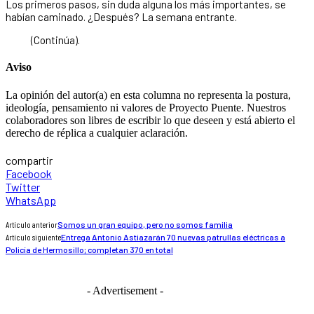
Los primeros pasos, sin duda alguna los más importantes, se
habían caminado. ¿Después? La semana entrante.
(Continúa).
Aviso
La opinión del autor(a) en esta columna no representa la postura,
ideología, pensamiento ni valores de Proyecto Puente. Nuestros
colaboradores son libres de escribir lo que deseen y está abierto el
derecho de réplica a cualquier aclaración.
compartir
Facebook
Twitter
WhatsApp
Artículo anterior
Somos un gran equipo, pero no somos familia
Artículo siguiente
Entrega Antonio Astiazarán 70 nuevas patrullas eléctricas a
Policía de Hermosillo; completan 370 en total
- Advertisement -