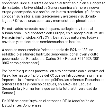
sonorense, luce sus letras de oro en el frontispicio en el Congreso
del Estado, la Universidad de Sonora camina siempre a nueva
etapa y acompaña, a la nación, en la otra transición. ¿Cuántos
conocen su historia, sus tradiciones y avatares y su dorado
legado? Ofrezco unas cuantas y memorísticas pinceladas:
En este árido noroeste novohispano, se llegó muy tarde al
humanismo. En el contacto con Europa, en el apogeo cultural del
Renacimiento, siglos XVI y XVII, los nativos naturales todavía
cazaban y recolectaban semidesnudos en los ríos.
A poco de consumada la independencia de 1821, en 1881 se
estableció el efímero Instituto Sonorense, por el joven y culto
gobernador del Estado, Lic. Carlos Ortiz Retes (1851-1902; 1881-
1883 como gobernador.)
Por increíble que nos parezca –en alto contraste con el centro del
País-, fue hasta principios del XX que se introdujeron la primera
imprenta, la primera biblioteca pública, las primeras Escuelas de
primeras letras y -mucho después, en 1942 – las Escuela
Secundaria y Normal (en la que sería la futura Universidad de
Sonora.)
En 1928 se constituyó, en el entonces DF, la Asociación de
Estudiantes Sonorenses.