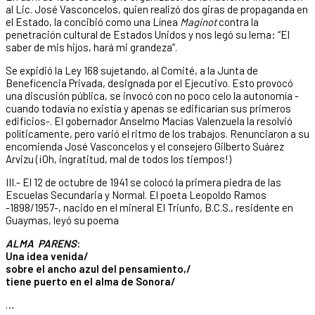
al Lic. José Vasconcelos, quien realizó dos giras de propaganda en
el Estado, la concibió como una Línea
Maginot
contra la
penetración cultural de Estados Unidos y nos legó su lema: “El
saber de mis hijos, hará mi grandeza”.
Se expidió la Ley 168 sujetando, al Comité, a la Junta de
Beneficencia Privada, designada por el Ejecutivo. Esto provocó
una discusión pública, se invocó con no poco celo la autonomía -
cuando todavía no existía y apenas se edificarían sus primeros
edificios-. El gobernador Anselmo Macías Valenzuela la resolvió
políticamente, pero varió el ritmo de los trabajos. Renunciaron a su
encomienda José Vasconcelos y el consejero Gilberto Suárez
Arvizu (¡Oh, ingratitud, mal de todos los tiempos!)
III.- El 12 de octubre de 1941 se colocó la primera piedra de las
Escuelas Secundaria y Normal. El poeta Leopoldo Ramos
-1898/1957-, nacido en el mineral El Triunfo, B.C.S., residente en
Guaymas, leyó su poema
ALMA PARENS
:
Una idea venida/
sobre el ancho azul del pensamiento,/
tiene puerto en el alma de Sonora/
…