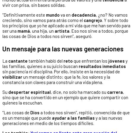
vivir con prisa, sin bases sólidas.
“Definitivamente este
mundo
va en
decadencia
, ¿no? No vamos
creciendo, sino vamos para atrás como el
cangrejo
. Y sobre todo
los principios que yo he aplicado a mi vida que me han servido para
ser una
mamá
, una hija, un
artista
. Eso nos sirve a todos, porque
las cosas de Dios a todos nos sirven”, aseguró.
Un mensaje para las nuevas generaciones
La
cantante
también habló del
reto
que enfrentan los
jóvenes
y
las familias, quienes a su juicio buscan
resultados inmediatos
sin paciencia ni disciplina. Por ello, insiste en la necesidad de
visibilizar
un mensaje distinto: que la fe, los valores y la
constancia son claves para construir una vida plena.
Su
despertar espiritual
, dice, no solo ha marcado su
carrera
,
sino que se ha convertido en un ejemplo que quiere compartir con
quienes la escuchan.
“Las cosas de
Dios
a todos nos sirven”, repitió, convencida de que
es un mensaje que puede
ayudar a las familias
y a las nuevas
generaciones en medio de los tiempos difíciles.