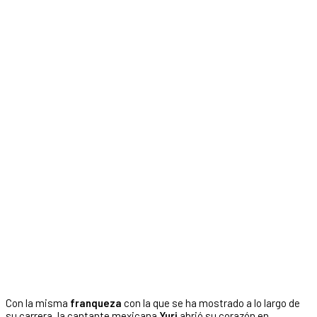
Con la misma
franqueza
con la que se ha mostrado a lo largo de
su carrera, la cantante mexicana
Yuri
abrió su corazón en