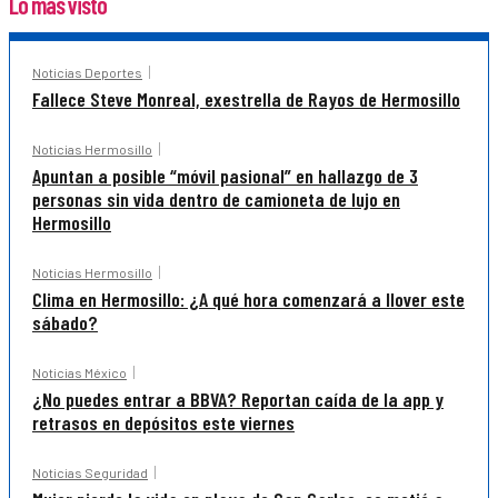
Lo más visto
Noticias Deportes
Fallece Steve Monreal, exestrella de Rayos de Hermosillo
Noticias Hermosillo
Apuntan a posible “móvil pasional” en hallazgo de 3
personas sin vida dentro de camioneta de lujo en
Hermosillo
Noticias Hermosillo
Clima en Hermosillo: ¿A qué hora comenzará a llover este
sábado?
Noticias México
¿No puedes entrar a BBVA? Reportan caída de la app y
retrasos en depósitos este viernes
Noticias Seguridad