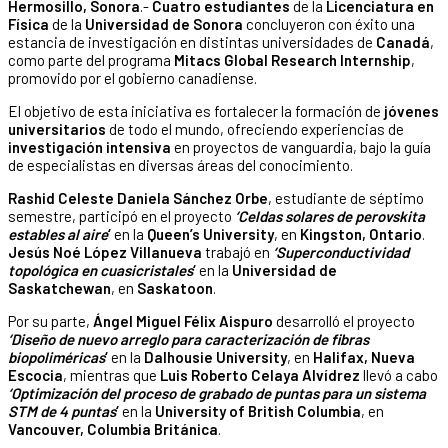
Hermosillo, Sonora
.-
Cuatro estudiantes
de la
Licenciatura en
Física
de la
Universidad de Sonora
concluyeron con éxito una
estancia de investigación en distintas universidades de
Canadá
,
como parte del programa
Mitacs Global Research Internship
,
promovido por el gobierno canadiense.
El objetivo de esta iniciativa es fortalecer la formación de
jóvenes
universitarios
de todo el mundo, ofreciendo experiencias de
investigación intensiva
en proyectos de vanguardia, bajo la guía
de especialistas en diversas áreas del conocimiento.
Rashid Celeste Daniela Sánchez Orbe
, estudiante de séptimo
semestre, participó en el proyecto
‘Celdas solares de perovskita
estables al aire
‘
en la
Queen’s University
, en
Kingston, Ontario
.
Jesús Noé López Villanueva
trabajó en
‘Superconductividad
topológica en cuasicristales
‘
en la
Universidad de
Saskatchewan
, en
Saskatoon
.
Por su parte,
Ángel Miguel Félix Aispuro
desarrolló el proyecto
‘Diseño de nuevo arreglo para caracterización de fibras
biopoliméricas
‘
en la
Dalhousie University
, en
Halifax, Nueva
Escocia
, mientras que
Luis Roberto Celaya Alvídrez
llevó a cabo
‘Optimización del proceso de grabado de puntas para un sistema
STM de 4 puntas
‘
en la
University of British Columbia
, en
Vancouver, Columbia Británica
.