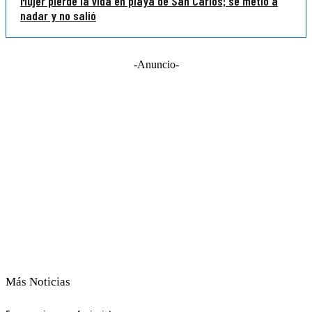
Mujer pierde la vida en playa de San Carlos; se metió a
nadar y no salió
-Anuncio-
Más Noticias