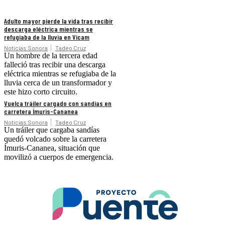
Adulto mayor pierde la vida tras recibir
descarga eléctrica mientras se
refugiaba de la lluvia en Vicam
Noticias Sonora
Tadeo Cruz
Un hombre de la tercera edad
falleció tras recibir una descarga
eléctrica mientras se refugiaba de la
lluvia cerca de un transformador y
este hizo corto circuito.
Vuelca tráiler cargado con sandías en
carretera Ímuris-Cananea
Noticias Sonora
Tadeo Cruz
Un tráiler que cargaba sandías
quedó volcado sobre la carretera
Ímuris-Cananea, situación que
movilizó a cuerpos de emergencia.