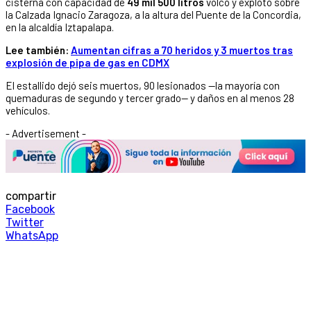
cisterna con capacidad de
49 mil 500 litros
volcó y explotó sobre
la Calzada Ignacio Zaragoza, a la altura del Puente de la Concordia,
en la alcaldía Iztapalapa.
Lee también:
Aumentan cifras a 70 heridos y 3 muertos tras
explosión de pipa de gas en CDMX
El estallido dejó seis muertos, 90 lesionados —la mayoría con
quemaduras de segundo y tercer grado— y daños en al menos 28
vehículos.
- Advertisement -
compartir
Facebook
Twitter
WhatsApp