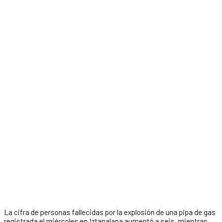
La cifra de personas fallecidas por la explosión de una pipa de gas
registrada el miércoles en Iztapalapa aumentó a seis, mientras