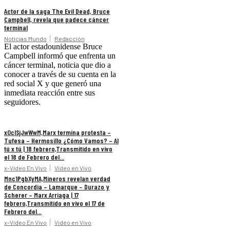
Actor de la saga The Evil Dead, Bruce
Campbell, revela que padece cáncer
terminal
Noticias Mundo
Redacción
El actor estadounidense Bruce
Campbell informó que enfrenta un
cáncer terminal, noticia que dio a
conocer a través de su cuenta en la
red social X y que generó una
inmediata reacción entre sus
seguidores.
xOclSjJwWwM,Marx termina protesta –
Tufesa – Hermosillo ¿Cómo Vamos? – Al
tú x tú | 18 febrero,Transmitido en vivo
el 18 de Febrero del...
x-Video En Vivo
Video en Vivo
Mnc1PgbXyMA,Mineros revelan verdad
de Concordia – Lamarque – Durazo y
Scherer – Marx Arriaga | 17
febrero,Transmitido en vivo el 17 de
Febrero del...
x-Video En Vivo
Video en Vivo