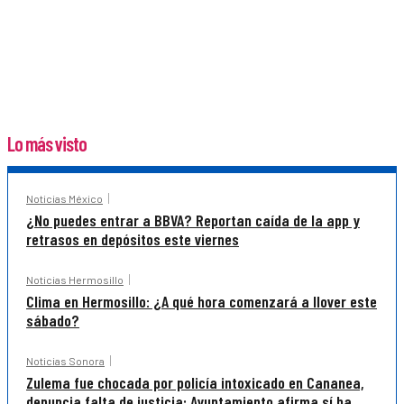
Lo más visto
Noticias México
¿No puedes entrar a BBVA? Reportan caída de la app y
retrasos en depósitos este viernes
Noticias Hermosillo
Clima en Hermosillo: ¿A qué hora comenzará a llover este
sábado?
Noticias Sonora
Zulema fue chocada por policía intoxicado en Cananea,
denuncia falta de justicia; Ayuntamiento afirma sí ha