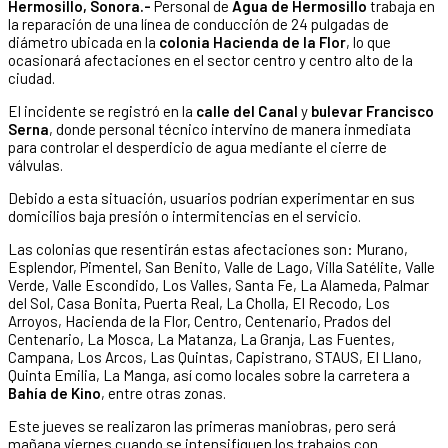
Hermosillo, Sonora.-
Personal de
Agua de Hermosillo
trabaja en
la reparación de una línea de conducción de 24 pulgadas de
diámetro ubicada en la
colonia Hacienda de la Flor
, lo que
ocasionará afectaciones en el sector centro y centro alto de la
ciudad.
El incidente se registró en la
calle del Canal
y
bulevar Francisco
Serna
, donde personal técnico intervino de manera inmediata
para controlar el desperdicio de agua mediante el cierre de
válvulas.
Debido a esta situación, usuarios podrían experimentar en sus
domicilios baja presión o intermitencias en el servicio.
Las colonias que resentirán estas afectaciones son: Murano,
Esplendor, Pimentel, San Benito, Valle de Lago, Villa Satélite, Valle
Verde, Valle Escondido, Los Valles, Santa Fe, La Alameda, Palmar
del Sol, Casa Bonita, Puerta Real, La Cholla, El Recodo, Los
Arroyos, Hacienda de la Flor, Centro, Centenario, Prados del
Centenario, La Mosca, La Matanza, La Granja, Las Fuentes,
Campana, Los Arcos, Las Quintas, Capistrano, STAUS, El Llano,
Quinta Emilia, La Manga, así como locales sobre la carretera a
Bahía de Kino
, entre otras zonas.
Este jueves se realizaron las primeras maniobras, pero será
mañana viernes cuando se intensifiquen los trabajos con