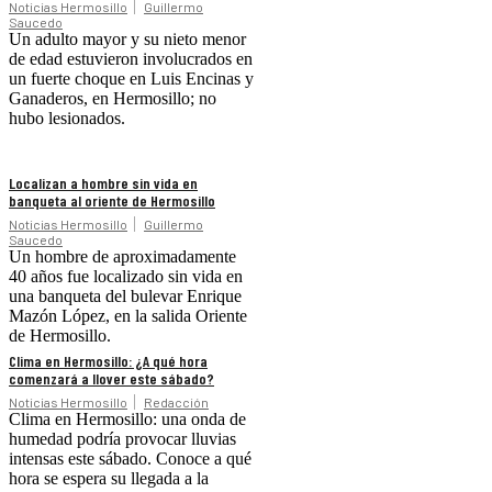
Noticias Hermosillo
Guillermo
Saucedo
Un adulto mayor y su nieto menor
de edad estuvieron involucrados en
un fuerte choque en Luis Encinas y
Ganaderos, en Hermosillo; no
hubo lesionados.
Localizan a hombre sin vida en
banqueta al oriente de Hermosillo
Noticias Hermosillo
Guillermo
Saucedo
Un hombre de aproximadamente
40 años fue localizado sin vida en
una banqueta del bulevar Enrique
Mazón López, en la salida Oriente
de Hermosillo.
Clima en Hermosillo: ¿A qué hora
comenzará a llover este sábado?
Noticias Hermosillo
Redacción
Clima en Hermosillo: una onda de
humedad podría provocar lluvias
intensas este sábado. Conoce a qué
hora se espera su llegada a la