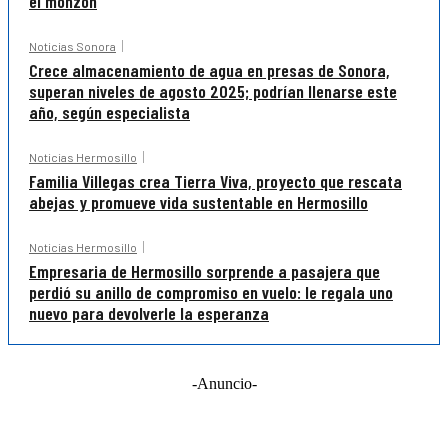
el monzón
Noticias Sonora
Crece almacenamiento de agua en presas de Sonora,
superan niveles de agosto 2025; podrían llenarse este
año, según especialista
Noticias Hermosillo
Familia Villegas crea Tierra Viva, proyecto que rescata
abejas y promueve vida sustentable en Hermosillo
Noticias Hermosillo
Empresaria de Hermosillo sorprende a pasajera que
perdió su anillo de compromiso en vuelo: le regala uno
nuevo para devolverle la esperanza
-Anuncio-