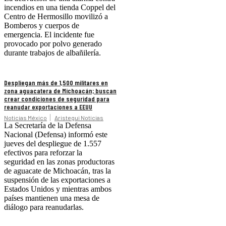
incendios en una tienda Coppel del
Centro de Hermosillo movilizó a
Bomberos y cuerpos de
emergencia. El incidente fue
provocado por polvo generado
durante trabajos de albañilería.
Despliegan más de 1,500 militares en
zona aguacatera de Michoacán; buscan
crear condiciones de seguridad para
reanudar exportaciones a EEUU
Noticias México
Aristegui Noticias
La Secretaría de la Defensa
Nacional (Defensa) informó este
jueves del despliegue de 1.557
efectivos para reforzar la
seguridad en las zonas productoras
de aguacate de Michoacán, tras la
suspensión de las exportaciones a
Estados Unidos y mientras ambos
países mantienen una mesa de
diálogo para reanudarlas.