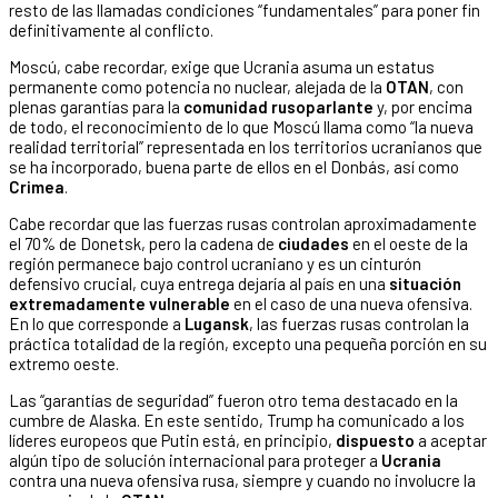
resto de las llamadas condiciones “fundamentales” para poner fin
definitivamente al conflicto.
Moscú, cabe recordar, exige que Ucrania asuma un estatus
permanente como potencia no nuclear, alejada de la
OTAN
, con
plenas garantías para la
comunidad rusoparlante
y, por encima
de todo, el reconocimiento de lo que Moscú llama como “la nueva
realidad territorial” representada en los territorios ucranianos que
se ha incorporado, buena parte de ellos en el Donbás, así como
Crimea
.
Cabe recordar que las fuerzas rusas controlan aproximadamente
el 70% de Donetsk, pero la cadena de
ciudades
en el oeste de la
región permanece bajo control ucraniano y es un cinturón
defensivo crucial, cuya entrega dejaría al país en una
situación
extremadamente vulnerable
en el caso de una nueva ofensiva.
En lo que corresponde a
Lugansk
, las fuerzas rusas controlan la
práctica totalidad de la región, excepto una pequeña porción en su
extremo oeste.
Las “garantías de seguridad” fueron otro tema destacado en la
cumbre de Alaska. En este sentido, Trump ha comunicado a los
líderes europeos que Putin está, en principio,
dispuesto
a aceptar
algún tipo de solución internacional para proteger a
Ucrania
contra una nueva ofensiva rusa, siempre y cuando no involucre la