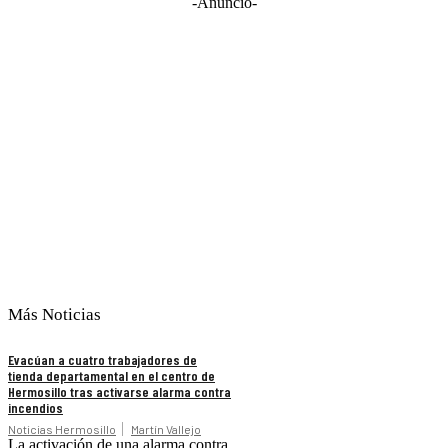
-Anuncio-
Más Noticias
Evacúan a cuatro trabajadores de
tienda departamental en el centro de
Hermosillo tras activarse alarma contra
incendios
Noticias Hermosillo
Martín Vallejo
La activación de una alarma contra