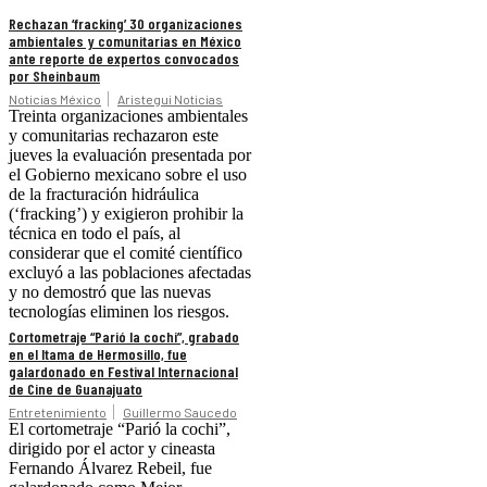
Rechazan ‘fracking’ 30 organizaciones
ambientales y comunitarias en México
ante reporte de expertos convocados
por Sheinbaum
Noticias México
Aristegui Noticias
Treinta organizaciones ambientales
y comunitarias rechazaron este
jueves la evaluación presentada por
el Gobierno mexicano sobre el uso
de la fracturación hidráulica
(‘fracking’) y exigieron prohibir la
técnica en todo el país, al
considerar que el comité científico
excluyó a las poblaciones afectadas
y no demostró que las nuevas
tecnologías eliminen los riesgos.
Cortometraje “Parió la cochi”, grabado
en el Itama de Hermosillo, fue
galardonado en Festival Internacional
de Cine de Guanajuato
Entretenimiento
Guillermo Saucedo
El cortometraje “Parió la cochi”,
dirigido por el actor y cineasta
Fernando Álvarez Rebeil, fue