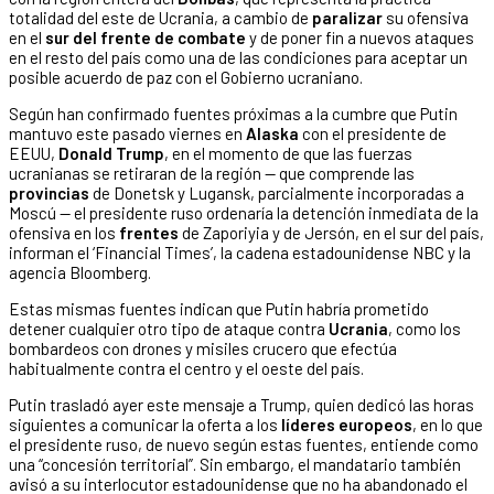
totalidad del este de Ucrania, a cambio de
paralizar
su ofensiva
en el
sur del frente de combate
y de poner fin a nuevos ataques
en el resto del país como una de las condiciones para aceptar un
posible acuerdo de paz con el Gobierno ucraniano.
Según han confirmado fuentes próximas a la cumbre que Putin
mantuvo este pasado viernes en
Alaska
con el presidente de
EEUU,
Donald Trump
, en el momento de que las fuerzas
ucranianas se retiraran de la región — que comprende las
provincias
de Donetsk y Lugansk, parcialmente incorporadas a
Moscú — el presidente ruso ordenaría la detención inmediata de la
ofensiva en los
frentes
de Zaporiyia y de Jersón, en el sur del país,
informan el ‘Financial Times’, la cadena estadounidense NBC y la
agencia Bloomberg.
Estas mismas fuentes indican que Putin habría prometido
detener cualquier otro tipo de ataque contra
Ucrania
, como los
bombardeos con drones y misiles crucero que efectúa
habitualmente contra el centro y el oeste del país.
Putin trasladó ayer este mensaje a Trump, quien dedicó las horas
siguientes a comunicar la oferta a los
líderes europeos
, en lo que
el presidente ruso, de nuevo según estas fuentes, entiende como
una “concesión territorial”. Sin embargo, el mandatario también
avisó a su interlocutor estadounidense que no ha abandonado el