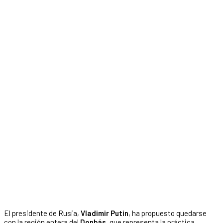
El presidente de Rusia,
Vladimir Putin
, ha propuesto quedarse
con la región entera del
Donbás
, que representa la práctica