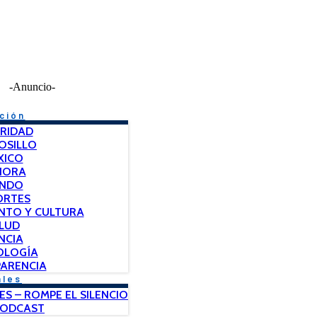
-Anuncio-
ción
RIDAD
OSILLO
XICO
NORA
NDO
ORTES
NTO Y CULTURA
LUD
NCIA
OLOGÍA
ARENCIA
ales
ES – ROMPE EL SILENCIO
PODCAST