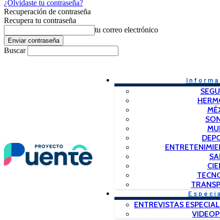
¿Olvidaste tu contraseña?
Recuperación de contraseña
Recupera tu contraseña
tu correo electrónico
Buscar
Informa
SEGU
HERM
MÉ
SO
MU
DEP
ENTRETENIMIE
SA
CIE
TECN
TRANSP
Especi
ENTREVISTAS ESPECIAL
VIDEO