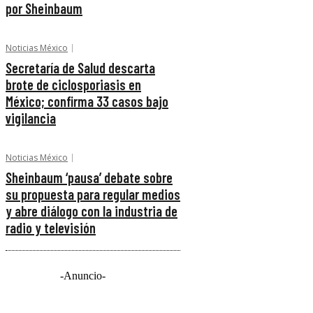
por Sheinbaum
Noticias México
Secretaría de Salud descarta
brote de ciclosporiasis en
México; confirma 33 casos bajo
vigilancia
Noticias México
Sheinbaum ‘pausa’ debate sobre
su propuesta para regular medios
y abre diálogo con la industria de
radio y televisión
-Anuncio-