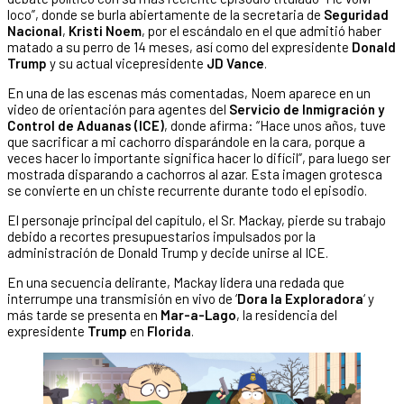
loco”, donde se burla abiertamente de la secretaria de
Seguridad
Nacional
,
Kristi Noem
, por el escándalo en el que admitió haber
matado a su perro de 14 meses, así como del expresidente
Donald
Trump
y su actual vicepresidente
JD Vance
.
En una de las escenas más comentadas, Noem aparece en un
video de orientación para agentes del
Servicio de Inmigración y
Control de Aduanas (ICE)
, donde afirma: “Hace unos años, tuve
que sacrificar a mi cachorro disparándole en la cara, porque a
veces hacer lo importante significa hacer lo difícil”, para luego ser
mostrada disparando a cachorros al azar. Esta imagen grotesca
se convierte en un chiste recurrente durante todo el episodio.
El personaje principal del capítulo, el Sr. Mackay, pierde su trabajo
debido a recortes presupuestarios impulsados por la
administración de Donald Trump y decide unirse al ICE.
En una secuencia delirante, Mackay lidera una redada que
interrumpe una transmisión en vivo de ‘
Dora la Exploradora
‘ y
más tarde se presenta en
Mar-a-Lago
, la residencia del
expresidente
Trump
en
Florida
.