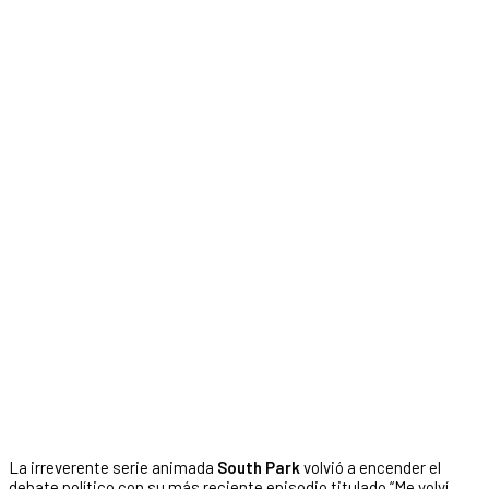
La irreverente serie animada
South Park
volvió a encender el
debate político con su más reciente episodio titulado “Me volví