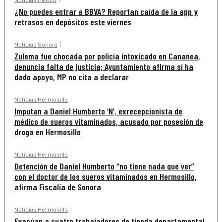
¿No puedes entrar a BBVA? Reportan caída de la app y
retrasos en depósitos este viernes
Noticias Sonora
Zulema fue chocada por policía intoxicado en Cananea,
denuncia falta de justicia; Ayuntamiento afirma sí ha
dado apoyo, MP no cita a declarar
Noticias Hermosillo
Imputan a Daniel Humberto ‘N’, exrecepcionista de
médico de sueros vitaminados, acusado por posesión de
droga en Hermosillo
Noticias Hermosillo
Detención de Daniel Humberto “no tiene nada que ver”
con el doctor de los sueros vitaminados en Hermosillo,
afirma Fiscalía de Sonora
Noticias Hermosillo
Evacúan a cuatro trabajadores de tienda departamental