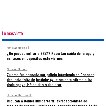
Lo más visto
Noticias México
¿No puedes entrar a BBVA? Reportan caída de la app y
retrasos en depósitos este viernes
Noticias Sonora
Zulema fue chocada por policía intoxicado en Cananea,
denuncia falta de justicia; Ayuntamiento afirma sí ha
dado apoyo, MP no cita a declarar
Noticias Hermosillo
Imputan a Daniel Humberto ‘N’, exrecepcionista de
médico de sueros vitaminados, acusado por posesión de