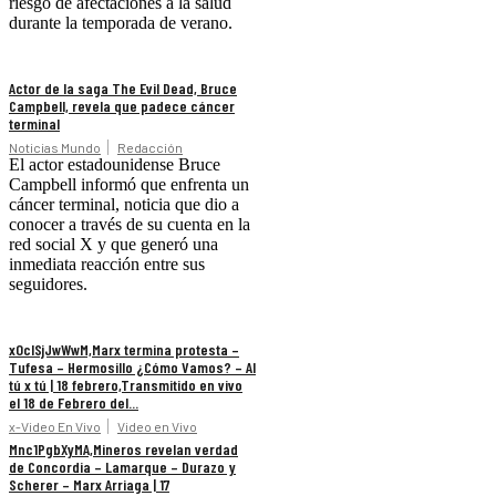
riesgo de afectaciones a la salud
durante la temporada de verano.
Actor de la saga The Evil Dead, Bruce
Campbell, revela que padece cáncer
terminal
Noticias Mundo
Redacción
El actor estadounidense Bruce
Campbell informó que enfrenta un
cáncer terminal, noticia que dio a
conocer a través de su cuenta en la
red social X y que generó una
inmediata reacción entre sus
seguidores.
xOclSjJwWwM,Marx termina protesta –
Tufesa – Hermosillo ¿Cómo Vamos? – Al
tú x tú | 18 febrero,Transmitido en vivo
el 18 de Febrero del...
x-Video En Vivo
Video en Vivo
Mnc1PgbXyMA,Mineros revelan verdad
de Concordia – Lamarque – Durazo y
Scherer – Marx Arriaga | 17