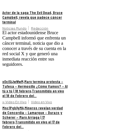
Actor de la saga The Evil Dead, Bruce
Campbell, revela que padece cáncer
terminal
Noticias Mundo
Redacción
El actor estadounidense Bruce
Campbell informó que enfrenta un
cáncer terminal, noticia que dio a
conocer a través de su cuenta en la
red social X y que generó una
inmediata reacción entre sus
seguidores.
xOclSjJwWwM,Marx termina protesta –
Tufesa – Hermosillo ¿Cómo Vamos? – Al
tú x tú | 18 febrero,Transmitido en vivo
el 18 de Febrero del...
x-Video En Vivo
Video en Vivo
Mnc1PgbXyMA,Mineros revelan verdad
de Concordia – Lamarque – Durazo y
Scherer – Marx Arriaga | 17
febrero,Transmitido en vivo el 17 de
Febrero del...