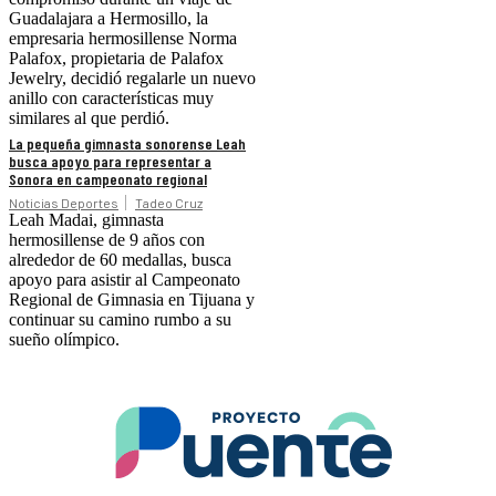
Guadalajara a Hermosillo, la
empresaria hermosillense Norma
Palafox, propietaria de Palafox
Jewelry, decidió regalarle un nuevo
anillo con características muy
similares al que perdió.
La pequeña gimnasta sonorense Leah
busca apoyo para representar a
Sonora en campeonato regional
Noticias Deportes
Tadeo Cruz
Leah Madai, gimnasta
hermosillense de 9 años con
alrededor de 60 medallas, busca
apoyo para asistir al Campeonato
Regional de Gimnasia en Tijuana y
continuar su camino rumbo a su
sueño olímpico.