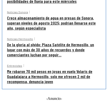
posibilidades de lluvia para este miércoles
Noticias Sonora
Crece almacenamiento de agua en presas de Sonora,
superan niveles de agosto 2025; podrían llenarse este
año, según especialista
Noticias Hermosillo
De la gloria al olvido: Plaza Satélite de Hermosillo, un
lugar con más de 30 años de recuerdos y donde
comerciantes luchan por seguir...
Entrevistas
Me robaron 70 mil pesos en joyas en vuelo Volaris de
Guadalajara a Hermosillo, solo me ofrecen 2 mil de
recompensa, denuncia joven
-Anuncio-