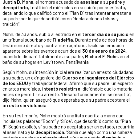
Justin D. Mohn
, el hombre acusado de
asesinar
a su
padre
y
decapitarlo
, testificó el miércoles en su juicio por asesinato,
detallando lo que calificó como el “Plan B” tras intentar arrestar a
su padre por lo que describió como “declaraciones falsas y
traición”.
Mohn, de 33 años, subió al estrado en el
tercer día de su juicio
en
un tribunal suburbano de
Filadelfia
. Durante más de dos horas de
testimonio directo y contrainterrogatorio, habló sin emoción
aparente sobre los eventos ocurridos el
30 de enero de 2024
,
cuando le disparó fatalmente a su padre,
Michael F. Mohn
, en el
baño de su hogar en Levittown, Pensilvania.
Según Mohn, su intención inicial era realizar un arresto ciudadano
a su padre, un exingeniero del
Cuerpo de Ingenieros del Ejército
de los EEUU
y trabajador federal. Afirmó que su padre, un experto
en artes marciales,
intentó resistirse
, diciéndole que lo mataría
antes de permitir su arresto. “Desafortunadamente, se resistió”,
dijo Mohn, quien aseguró que esperaba que su padre aceptara el
arresto sin violencia
.
En su testimonio, Mohn mostró una lista escrita a mano que
incluía las palabras “Boom” y “Slice”, que describió como su “
Plan
B
“. Según explicó, si su padre no aceptaba ser arrestado, recurriría
al asesinato y la
decapitación
. “Sabía que algo como una cabeza
cortada no solo se
volvería viral
, sino que podría
disminuir
la