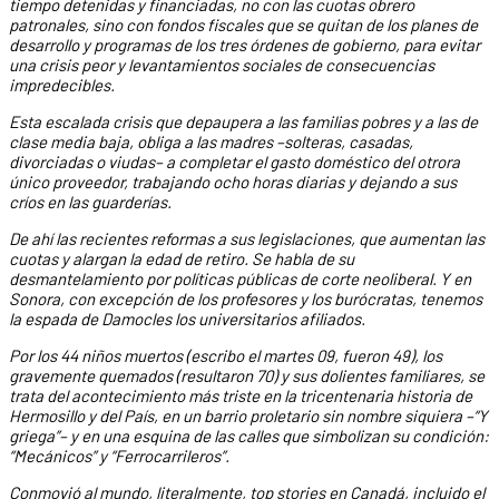
tiempo detenidas y financiadas, no con las cuotas obrero
patronales, sino con fondos fiscales que se quitan de los planes de
desarrollo y programas de los tres órdenes de gobierno, para evitar
una crisis peor y levantamientos sociales de consecuencias
impredecibles.
Esta escalada crisis que depaupera a las familias pobres y a las de
clase media baja, obliga a las madres –solteras, casadas,
divorciadas o viudas– a completar el gasto doméstico del otrora
único proveedor, trabajando ocho horas diarias y dejando a sus
críos en las guarderías.
De ahí las recientes reformas a sus legislaciones, que aumentan las
cuotas y alargan la edad de retiro. Se habla de su
desmantelamiento por políticas públicas de corte neoliberal. Y en
Sonora, con excepción de los profesores y los burócratas, tenemos
la espada de Damocles los universitarios afiliados.
Por los 44 niños muertos (escribo el martes 09, fueron 49), los
gravemente quemados (resultaron 70) y sus dolientes familiares, se
trata del acontecimiento más triste en la tricentenaria historia de
Hermosillo y del País, en un barrio proletario sin nombre siquiera –“Y
griega”– y en una esquina de las calles que simbolizan su condición:
“Mecánicos” y “Ferrocarrileros”.
Conmovió al mundo, literalmente, top stories en Canadá, incluido el