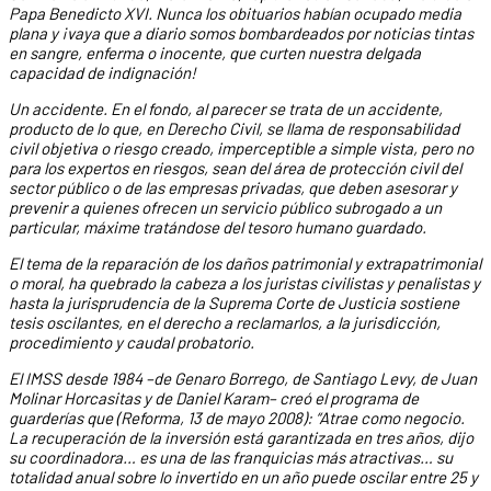
Papa Benedicto XVI. Nunca los obituarios habían ocupado media
plana y ¡vaya que a diario somos bombardeados por noticias tintas
en sangre, enferma o inocente, que curten nuestra delgada
capacidad de indignación!
Un accidente. En el fondo, al parecer se trata de un accidente,
producto de lo que, en Derecho Civil, se llama de responsabilidad
civil objetiva o riesgo creado, imperceptible a simple vista, pero no
para los expertos en riesgos, sean del área de protección civil del
sector público o de las empresas privadas, que deben asesorar y
prevenir a quienes ofrecen un servicio público subrogado a un
particular, máxime tratándose del tesoro humano guardado.
El tema de la reparación de los daños patrimonial y extrapatrimonial
o moral, ha quebrado la cabeza a los juristas civilistas y penalistas y
hasta la jurisprudencia de la Suprema Corte de Justicia sostiene
tesis oscilantes, en el derecho a reclamarlos, a la jurisdicción,
procedimiento y caudal probatorio.
El IMSS desde 1984 –de Genaro Borrego, de Santiago Levy, de Juan
Molinar Horcasitas y de Daniel Karam– creó el programa de
guarderías que (Reforma, 13 de mayo 2008): “Atrae como negocio.
La recuperación de la inversión está garantizada en tres años, dijo
su coordinadora… es una de las franquicias más atractivas… su
totalidad anual sobre lo invertido en un año puede oscilar entre 25 y