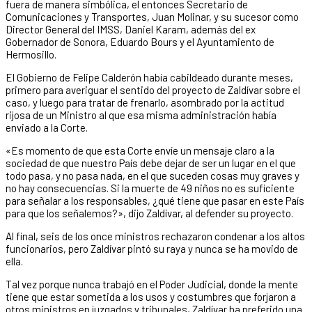
fuera de manera simbólica, el entonces Secretario de
Comunicaciones y Transportes, Juan Molinar, y su sucesor como
Director General del IMSS, Daniel Karam, además del ex
Gobernador de Sonora, Eduardo Bours y el Ayuntamiento de
Hermosillo.
El Gobierno de Felipe Calderón había cabildeado durante meses,
primero para averiguar el sentido del proyecto de Zaldívar sobre el
caso, y luego para tratar de frenarlo, asombrado por la actitud
rijosa de un Ministro al que esa misma administración había
enviado a la Corte.
«Es momento de que esta Corte envíe un mensaje claro a la
sociedad de que nuestro País debe dejar de ser un lugar en el que
todo pasa, y no pasa nada, en el que suceden cosas muy graves y
no hay consecuencias. Si la muerte de 49 niños no es suficiente
para señalar a los responsables, ¿qué tiene que pasar en este País
para que los señalemos?», dijo Zaldívar, al defender su proyecto.
Al final, seis de los once ministros rechazaron condenar a los altos
funcionarios, pero Zaldívar pintó su raya y nunca se ha movido de
ella.
Tal vez porque nunca trabajó en el Poder Judicial, donde la mente
tiene que estar sometida a los usos y costumbres que forjaron a
otros ministros en juzgados y tribunales, Zaldívar ha preferido una