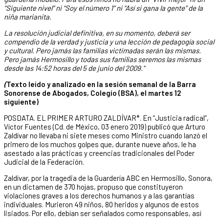
“Siguiente nivel” ni “Soy el número 1” ni “Así si gana la gente” de la
niña marianita.
La resolución judicial definitiva, en su momento, deberá ser
compendio de la verdad y justicia y una lección de pedagogía social
y cultural. Pero jamás las familias victimadas serán las mismas.
Pero jamás Hermosillo y todas sus familias seremos las mismas
desde las 14:52 horas del 5 de junio del 2009.”
(
Texto leído y analizado en la sesión semanal de la Barra
Sonorense de Abogados, Colegio (BSA), el martes 12
siguiente)
POSDATA. EL PRIMER ARTURO ZALDÍVAR*. En “Justicia radical”,
Víctor Fuentes (Cd. de México, 03 enero 2019) publicó que Arturo
Zaldívar no llevaba ni siete meses como Ministro cuando lanzó el
primero de los muchos golpes que, durante nueve años, le ha
asestado a las prácticas y creencias tradicionales del Poder
Judicial de la Federación.
Zaldívar, por la tragedia de la Guardería ABC en Hermosillo, Sonora,
en un dictamen de 370 hojas, propuso que constituyeron
violaciones graves a los derechos humanos y a las garantías
individuales. Murieron 49 niños, 80 heridos y algunos de estos
lisiados. Por ello, debían ser señalados como responsables, así