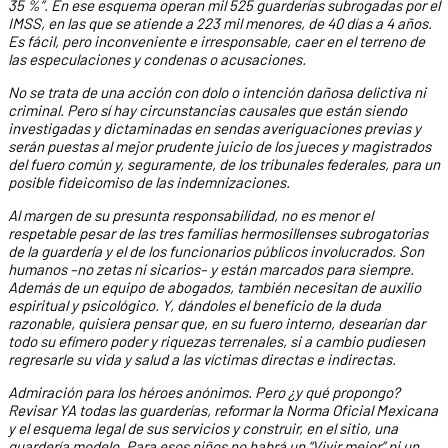
35 %”. En ese esquema operan mil 525 guarderías subrogadas por el
IMSS, en las que se atiende a 223 mil menores, de 40 días a 4 años.
Es fácil, pero inconveniente e irresponsable, caer en el terreno de
las especulaciones y condenas o acusaciones.
No se trata de una acción con dolo o intención dañosa delictiva ni
criminal. Pero sí hay circunstancias causales que están siendo
investigadas y dictaminadas en sendas averiguaciones previas y
serán puestas al mejor prudente juicio de los jueces y magistrados
del fuero común y, seguramente, de los tribunales federales, para un
posible fideicomiso de las indemnizaciones.
Al margen de su presunta responsabilidad, no es menor el
respetable pesar de las tres familias hermosillenses subrogatorias
de la guardería y el de los funcionarios públicos involucrados. Son
humanos –no zetas ni sicarios– y están marcados para siempre.
Además de un equipo de abogados, también necesitan de auxilio
espiritual y psicológico. Y, dándoles el beneficio de la duda
razonable, quisiera pensar que, en su fuero interno, desearían dar
todo su efímero poder y riquezas terrenales, si a cambio pudiesen
regresarle su vida y salud a las víctimas directas e indirectas.
Admiración para los héroes anónimos. Pero ¿y qué propongo?
Revisar YA todas las guarderías, reformar la Norma Oficial Mexicana
y el esquema legal de sus servicios y construir, en el sitio, una
guardería modelo. Para esos niños no habrá un “Vivir mejor” ni un