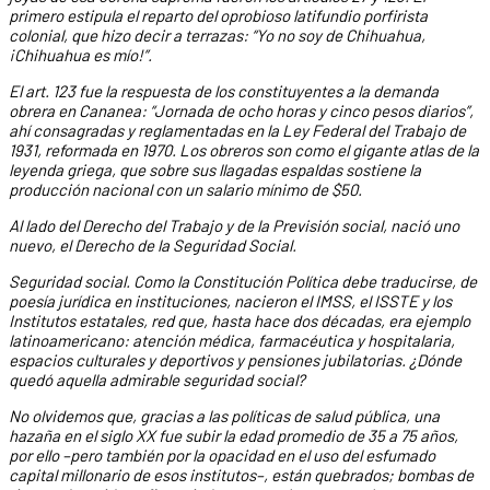
primero estipula el reparto del oprobioso latifundio porfirista
colonial, que hizo decir a terrazas: “Yo no soy de Chihuahua,
¡Chihuahua es mío!”.
El art. 123 fue la respuesta de los constituyentes a la demanda
obrera en Cananea: “Jornada de ocho horas y cinco pesos diarios”,
ahí consagradas y reglamentadas en la Ley Federal del Trabajo de
1931, reformada en 1970. Los obreros son como el gigante atlas de la
leyenda griega, que sobre sus llagadas espaldas sostiene la
producción nacional con un salario mínimo de $50.
Al lado del Derecho del Trabajo y de la Previsión social, nació uno
nuevo, el Derecho de la Seguridad Social.
Seguridad social. Como la Constitución Política debe traducirse, de
poesía jurídica en instituciones, nacieron el IMSS, el ISSTE y los
Institutos estatales, red que, hasta hace dos décadas, era ejemplo
latinoamericano: atención médica, farmacéutica y hospitalaria,
espacios culturales y deportivos y pensiones jubilatorias. ¿Dónde
quedó aquella admirable seguridad social?
No olvidemos que, gracias a las políticas de salud pública, una
hazaña en el siglo XX fue subir la edad promedio de 35 a 75 años,
por ello –pero también por la opacidad en el uso del esfumado
capital millonario de esos institutos–, están quebrados; bombas de