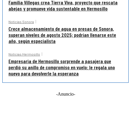
Familia Villegas crea Tierra Viva, proyecto que rescata
abejas y promueve vida sustentable en Hermosillo
Noticias Sonora
Crece almacenamiento de agua en presas de Sonora,
superan niveles de agosto 2025; podrían llenarse este
año, según especialista
Noticias Hermosillo
Empresaria de Hermosillo sorprende a pasajera que
perdió su anillo de compromiso en vuelo: le regala uno
nuevo para devolverle la esperanza
-Anuncio-