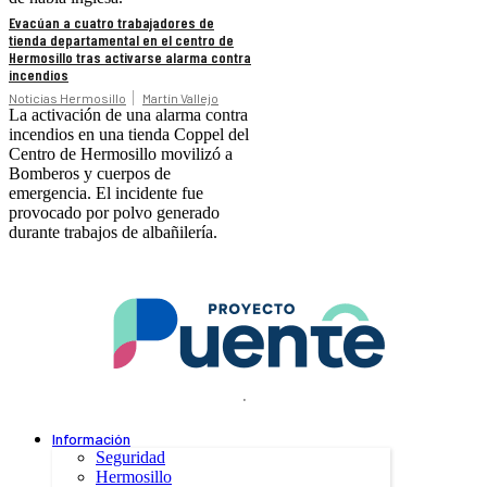
Evacúan a cuatro trabajadores de
tienda departamental en el centro de
Hermosillo tras activarse alarma contra
incendios
Noticias Hermosillo
Martín Vallejo
La activación de una alarma contra
incendios en una tienda Coppel del
Centro de Hermosillo movilizó a
Bomberos y cuerpos de
emergencia. El incidente fue
provocado por polvo generado
durante trabajos de albañilería.
.
Información
Seguridad
Hermosillo