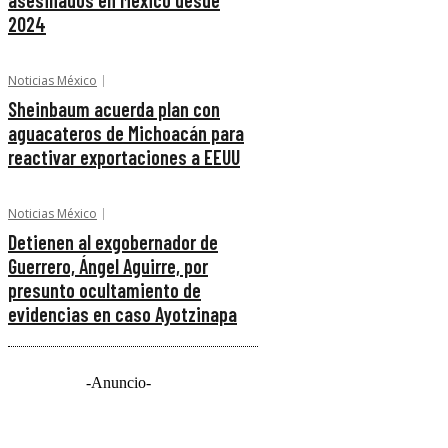
asesinados en México desde
2024
Noticias México
Sheinbaum acuerda plan con
aguacateros de Michoacán para
reactivar exportaciones a EEUU
Noticias México
Detienen al exgobernador de
Guerrero, Ángel Aguirre, por
presunto ocultamiento de
evidencias en caso Ayotzinapa
-Anuncio-