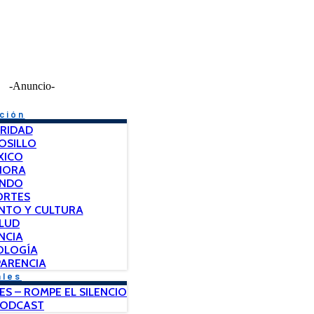
-Anuncio-
ción
RIDAD
OSILLO
XICO
NORA
NDO
ORTES
NTO Y CULTURA
LUD
NCIA
OLOGÍA
ARENCIA
ales
ES – ROMPE EL SILENCIO
PODCAST