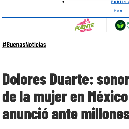
Public
Mas
#BuenasNoticias
Dolores Duarte: sonor
de la mujer en México:
anunció ante millone