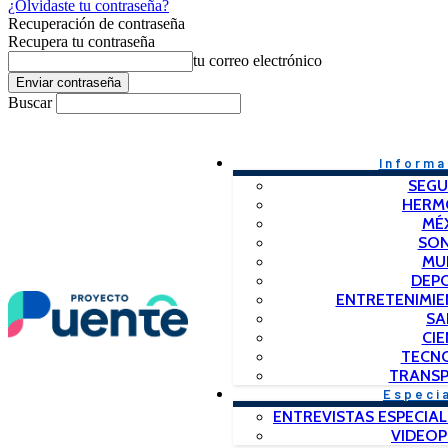
¿Olvidaste tu contraseña?
Recuperación de contraseña
Recupera tu contraseña
tu correo electrónico
Buscar
Informa
SEGU
HERM
MÉ
SO
MU
DEP
ENTRETENIMIE
SA
CIE
TECN
TRANSP
Especi
ENTREVISTAS ESPECIAL
VIDEO