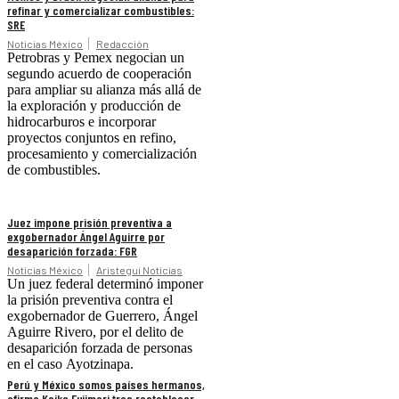
refinar y comercializar combustibles:
SRE
Noticias México
Redacción
Petrobras y Pemex negocian un
segundo acuerdo de cooperación
para ampliar su alianza más allá de
la exploración y producción de
hidrocarburos e incorporar
proyectos conjuntos en refino,
procesamiento y comercialización
de combustibles.
Juez impone prisión preventiva a
exgobernador Ángel Aguirre por
desaparición forzada: FGR
Noticias México
Aristegui Noticias
Un juez federal determinó imponer
la prisión preventiva contra el
exgobernador de Guerrero, Ángel
Aguirre Rivero, por el delito de
desaparición forzada de personas
en el caso Ayotzinapa.
Perú y México somos países hermanos,
afirma Keiko Fujimori tras restablecer