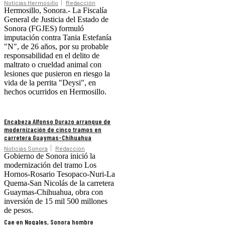
Noticias Hermosillo
Redacción
Hermosillo, Sonora.- La Fiscalía
General de Justicia del Estado de
Sonora (FGJES) formuló
imputación contra Tania Estefanía
"N", de 26 años, por su probable
responsabilidad en el delito de
maltrato o crueldad animal con
lesiones que pusieron en riesgo la
vida de la perrita "Deysi", en
hechos ocurridos en Hermosillo.
Encabeza Alfonso Durazo arranque de
modernización de cinco tramos en
carretera Guaymas-Chihuahua
Noticias Sonora
Redacción
Gobierno de Sonora inició la
modernización del tramo Los
Hornos-Rosario Tesopaco-Nuri-La
Quema-San Nicolás de la carretera
Guaymas-Chihuahua, obra con
inversión de 15 mil 500 millones
de pesos.
Cae en Nogales, Sonora hombre