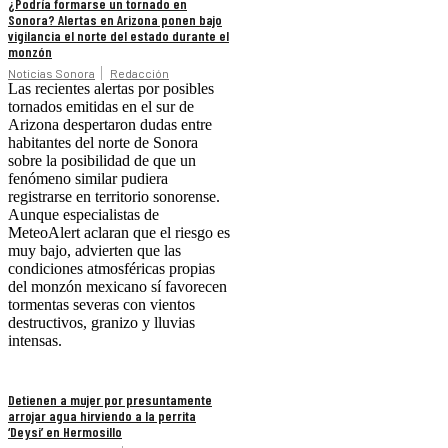
¿Podría formarse un tornado en
Sonora? Alertas en Arizona ponen bajo
vigilancia el norte del estado durante el
monzón
Noticias Sonora
Redacción
Las recientes alertas por posibles
tornados emitidas en el sur de
Arizona despertaron dudas entre
habitantes del norte de Sonora
sobre la posibilidad de que un
fenómeno similar pudiera
registrarse en territorio sonorense.
Aunque especialistas de
MeteoAlert aclaran que el riesgo es
muy bajo, advierten que las
condiciones atmosféricas propias
del monzón mexicano sí favorecen
tormentas severas con vientos
destructivos, granizo y lluvias
intensas.
Detienen a mujer por presuntamente
arrojar agua hirviendo a la perrita
‘Deysi’ en Hermosillo