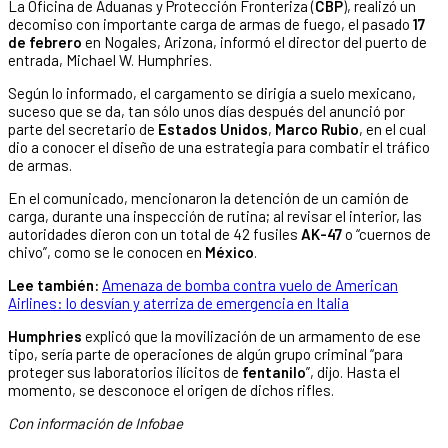
La Oficina de Aduanas y Protección Fronteriza (
CBP
), realizó un
decomiso con importante carga de armas de fuego, el pasado
17
de febrero
en Nogales, Arizona, informó el director del puerto de
entrada, Michael W. Humphries.
Según lo informado, el cargamento se dirigía a suelo mexicano,
suceso que se da, tan sólo unos días después del anunció por
parte del secretario de
Estados Unidos
,
Marco Rubio
, en el cual
dio a conocer el diseño de una estrategia para combatir el tráfico
de armas.
En el comunicado, mencionaron la detención de un camión de
carga, durante una inspección de rutina; al revisar el interior, las
autoridades dieron con un total de 42 fusiles
AK-47
o “cuernos de
chivo”, como se le conocen en
México
.
Lee también:
Amenaza de bomba contra vuelo de American
Airlines: lo desvían y aterriza de emergencia en Italia
Humphries
explicó que la movilización de un armamento de ese
tipo, sería parte de operaciones de algún grupo criminal “para
proteger sus laboratorios ilícitos de
fentanilo
”, dijo. Hasta el
momento, se desconoce el origen de dichos rifles.
Con información de Infobae