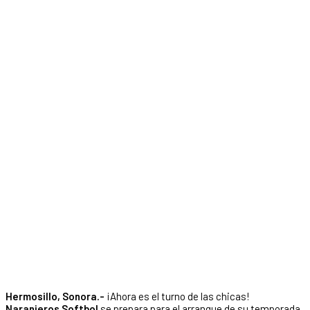
Hermosillo, Sonora.-
¡Ahora es el turno de las chicas!
Naranjeros Softbol
se prepara para el arranque de su temporada