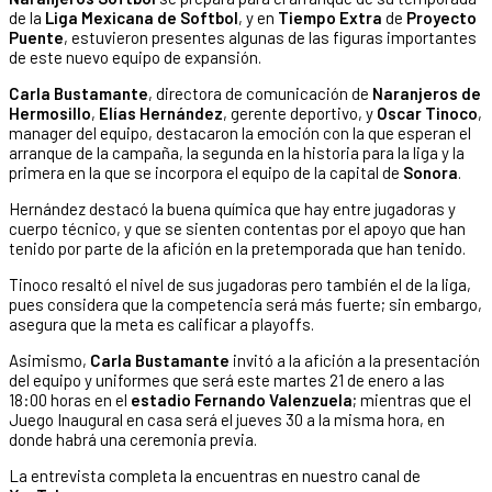
de la
Liga Mexicana de Softbol
, y en
Tiempo Extra
de
Proyecto
Puente
, estuvieron presentes algunas de las figuras importantes
de este nuevo equipo de expansión.
Carla Bustamante
, directora de comunicación de
Naranjeros de
Hermosillo
,
Elías Hernández
, gerente deportivo, y
Oscar Tinoco
,
manager del equipo, destacaron la emoción con la que esperan el
arranque de la campaña, la segunda en la historia para la liga y la
primera en la que se incorpora el equipo de la capital de
Sonora
.
Hernández destacó la buena química que hay entre jugadoras y
cuerpo técnico, y que se sienten contentas por el apoyo que han
tenido por parte de la afición en la pretemporada que han tenido.
Tinoco resaltó el nivel de sus jugadoras pero también el de la liga,
pues considera que la competencia será más fuerte; sin embargo,
asegura que la meta es calificar a playoffs.
Asimismo,
Carla Bustamante
invitó a la afición a la presentación
del equipo y uniformes que será este martes 21 de enero a las
18:00 horas en el
estadio Fernando Valenzuela
; mientras que el
Juego Inaugural en casa será el jueves 30 a la misma hora, en
donde habrá una ceremonia previa.
La entrevista completa la encuentras en nuestro canal de