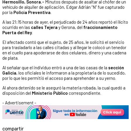
Hermosillo, Sonora.-
Minutos después de asaltar al chófer de un
vehículo de alquiler de aplicación, Edgar Adrián “N” fue capturado
por la
Policía Preventiva
.
A las 21:15 horas de ayer, el perjudicado de 24 años reportó el ilícito
ocurrido en las
calles Tejera
y Gerona, del
fraccionamiento
Puerta del Rey
.
El afectado contó que el sujeto, de 25 años, le solicitó el servicio
para trasladarlo a las calles citadas y al llegar le colocó un tenedor
en el cuello para apoderarse de dos celulares, dinero y una cadena
de plata.
Al señalar que el individuo entró a una de las casas de la
sección
Galicia
, los oficiales le informaron a la propietaria de lo sucedido,
por lo que les permitió el acceso para aprehender a su yerno.
Al ahora detenido se le aseguró la materia robada, la cual quedó a
disposición del
Ministerio Público
correspondiente.
- Advertisement -
compartir