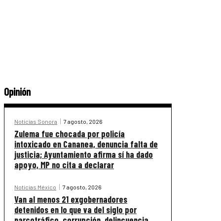
Opinión
Noticias Sonora
7 agosto, 2026
Zulema fue chocada por policía
intoxicado en Cananea, denuncia falta de
justicia; Ayuntamiento afirma sí ha dado
apoyo, MP no cita a declarar
Noticias México
7 agosto, 2026
Van al menos 21 exgobernadores
detenidos en lo que va del siglo por
narcotráfico, corrupción, delincuencia