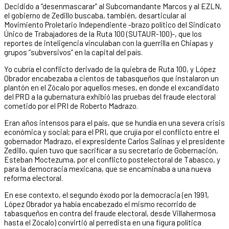
Decidido a “desenmascarar” al Subcomandante Marcos y al EZLN,
el gobierno de Zedillo buscaba, también, desarticular al
Movimiento Proletario Independiente -brazo político del Sindicato
Único de Trabajadores de la Ruta 100 (SUTAUR-100)-, que los
reportes de inteligencia vinculaban con la guerrilla en Chiapas y
grupos “subversivos” en la capital del país.
Yo cubría el conflicto derivado de la quiebra de Ruta 100, y López
Obrador encabezaba a cientos de tabasqueños que instalaron un
plantón en el Zócalo por aquellos meses, en donde el excandidato
del PRD a la gubernatura exhibió las pruebas del fraude electoral
cometido por el PRI de Roberto Madrazo.
Eran años intensos para el país, que se hundía en una severa crisis
económica y social; para el PRI, que crujía por el conflicto entre el
gobernador Madrazo, el expresidente Carlos Salinas y el presidente
Zedillo, quien tuvo que sacrificar a su secretario de Gobernación,
Esteban Moctezuma, por el conflicto postelectoral de Tabasco, y
para la democracia mexicana, que se encaminaba a una nueva
reforma electoral.
En ese contexto, el segundo éxodo por la democracia (en 1991,
López Obrador ya había encabezado el mismo recorrido de
tabasqueños en contra del fraude electoral, desde Villahermosa
hasta el Zócalo) convirtió al perredista en una figura política