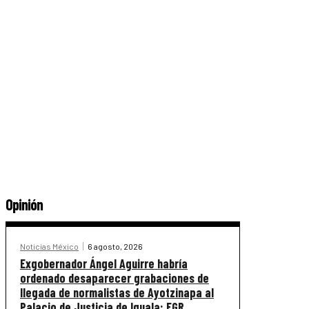
Opinión
Noticias México
6 agosto, 2026
Exgobernador Ángel Aguirre habría
ordenado desaparecer grabaciones de
llegada de normalistas de Ayotzinapa al
Palacio de Justicia de Iguala: FGR