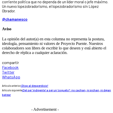
corriente política que no dependa de un líder moral o jefe máximo.
Un nuevo lopezobradorismo, el lopezobradorismo sin López
Obrador.
@chamanesco
Aviso
La opinión del autor(a) en esta columna no representa la postura,
ideología, pensamiento ni valores de Proyecto Puente. Nuestros
colaboradores son libres de escribir lo que deseen y está abierto el
derecho de réplica a cualquier aclaración.
compartir
Facebook
Twitter
WhatsApp
Artículo anterior
¡Stop al desperdicio!
Artículo siguiente
¡Del ser ‘indigente’ a ser un ‘coqueto’!: no cachan, ni pichan, ni dejan
batear
- Advertisement -