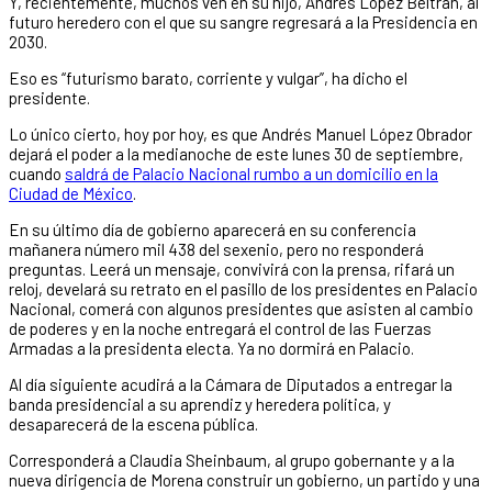
Y, recientemente, muchos ven en su hijo, Andrés López Beltrán, al
futuro heredero con el que su sangre regresará a la Presidencia en
2030.
Eso es “futurismo barato, corriente y vulgar”, ha dicho el
presidente.
Lo único cierto, hoy por hoy, es que Andrés Manuel López Obrador
dejará el poder a la medianoche de este lunes 30 de septiembre,
cuando
saldrá de Palacio Nacional rumbo a un domicilio en la
Ciudad de México
.
En su último día de gobierno aparecerá en su conferencia
mañanera número mil 438 del sexenio, pero no responderá
preguntas. Leerá un mensaje, convivirá con la prensa, rifará un
reloj, develará su retrato en el pasillo de los presidentes en Palacio
Nacional, comerá con algunos presidentes que asisten al cambio
de poderes y en la noche entregará el control de las Fuerzas
Armadas a la presidenta electa. Ya no dormirá en Palacio.
Al día siguiente acudirá a la Cámara de Diputados a entregar la
banda presidencial a su aprendiz y heredera política, y
desaparecerá de la escena pública.
Corresponderá a Claudia Sheinbaum, al grupo gobernante y a la
nueva dirigencia de Morena construir un gobierno, un partido y una