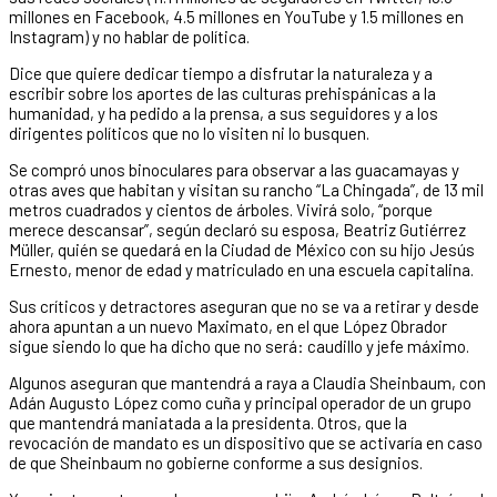
millones en Facebook, 4.5 millones en YouTube y 1.5 millones en
Instagram) y no hablar de política.
Dice que quiere dedicar tiempo a disfrutar la naturaleza y a
escribir sobre los aportes de las culturas prehispánicas a la
humanidad, y ha pedido a la prensa, a sus seguidores y a los
dirigentes políticos que no lo visiten ni lo busquen.
Se compró unos binoculares para observar a las guacamayas y
otras aves que habitan y visitan su rancho “La Chingada”, de 13 mil
metros cuadrados y cientos de árboles. Vivirá solo, “porque
merece descansar”, según declaró su esposa, Beatriz Gutiérrez
Müller, quién se quedará en la Ciudad de México con su hijo Jesús
Ernesto, menor de edad y matriculado en una escuela capitalina.
Sus críticos y detractores aseguran que no se va a retirar y desde
ahora apuntan a un nuevo Maximato, en el que López Obrador
sigue siendo lo que ha dicho que no será: caudillo y jefe máximo.
Algunos aseguran que mantendrá a raya a Claudia Sheinbaum, con
Adán Augusto López como cuña y principal operador de un grupo
que mantendrá maniatada a la presidenta. Otros, que la
revocación de mandato es un dispositivo que se activaría en caso
de que Sheinbaum no gobierne conforme a sus designios.