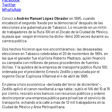
Facebook
Twitter
WhatsApp
Conocí a
Andrés Manuel López Obrador
en 1995, cuando
encabezó el segundo “éxodo por la democracia” después de las
elecciones a la gubernatura de Tabasco. Lo recuerdo en un mitin
de trabajadores de la Ruta 100 en el Zócalo de la Ciudad de México,
la plaza que -según él mismo ha dicho- llenó 200 veces durante su
carrera política.
Dos hechos hicieron que nos encontráramos: las desaseadas
elecciones en Tabasco celebradas el 20 de noviembre de 1994, en
las que el ganador fue el priista Roberto Madrazo, quien financió
su campaña con millones de pesos procedentes de fuentes
ilícitas. Y la quiebra de la empresa de transporte público Ruta 100,
ordenada por el presidente Ernesto Zedillo y ejecutada por el
regente Óscar Espinosa Villarreal el 4 de abril de 1995.
En plena crisis económica -derivada del “error de diciembre”-,
Zedillo aplicó el canon neoliberal a raja tabla: subió el IVA del 10 al 15
por ciento, rescató a los bancos con recursos públicos y ordenó
desincorporar una empresa pública para privatizar el servicio de
transporte, echando a la calle a más de 12 mil trabajadores en la
Ciudad de México y Área Metropolitana.