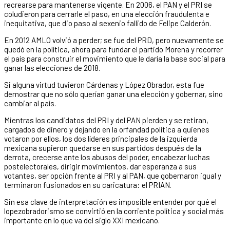
recrearse para mantenerse vigente. En 2006, el PAN y el PRI se
coludieron para cerrarle el paso, en una elección fraudulenta e
inequitativa, que dio paso al sexenio fallido de Felipe Calderón.
En 2012 AMLO volvió a perder; se fue del PRD, pero nuevamente se
quedó en la política, ahora para fundar el partido Morena y recorrer
el país para construir el movimiento que le daría la base social para
ganar las elecciones de 2018.
Si alguna virtud tuvieron Cárdenas y López Obrador, esta fue
demostrar que no sólo querían ganar una elección y gobernar, sino
cambiar al país.
Mientras los candidatos del PRI y del PAN pierden y se retiran,
cargados de dinero y dejando en la orfandad política a quienes
votaron por ellos, los dos líderes principales de la izquierda
mexicana supieron quedarse en sus partidos después de la
derrota, crecerse ante los abusos del poder, encabezar luchas
postelectorales, dirigir movimientos, dar esperanza a sus
votantes, ser opción frente al PRI y al PAN, que gobernaron igual y
terminaron fusionados en su caricatura: el PRIAN.
Sin esa clave de interpretación es imposible entender por qué el
lopezobradorismo se convirtió en la corriente política y social más
importante en lo que va del siglo XXI mexicano.