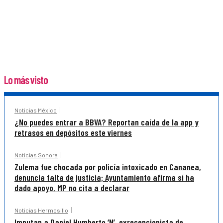
Lo más visto
Noticias México
¿No puedes entrar a BBVA? Reportan caída de la app y
retrasos en depósitos este viernes
Noticias Sonora
Zulema fue chocada por policía intoxicado en Cananea,
denuncia falta de justicia; Ayuntamiento afirma sí ha
dado apoyo, MP no cita a declarar
Noticias Hermosillo
Imputan a Daniel Humberto ‘N’, exrecepcionista de