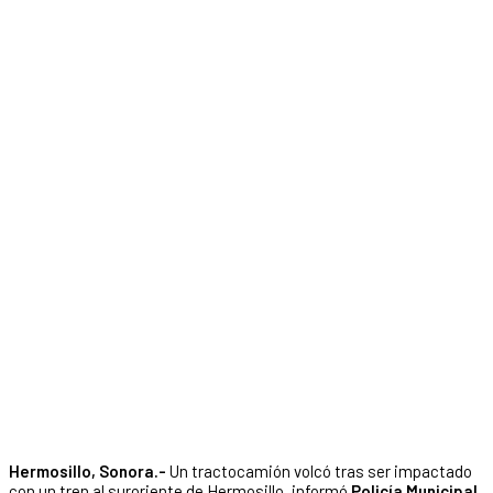
Hermosillo, Sonora.-
Un tractocamión volcó tras ser impactado
con un tren al suroriente de Hermosillo, informó
Policía Municipal
.