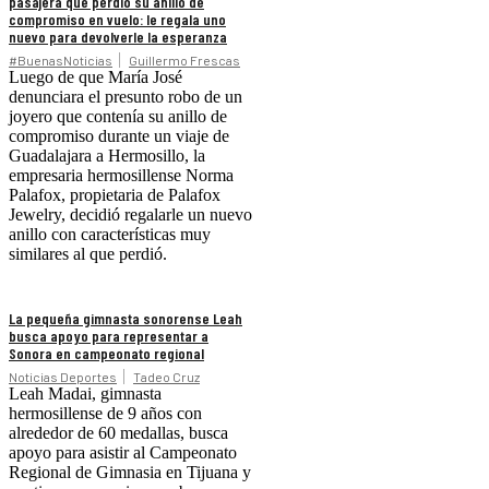
pasajera que perdió su anillo de
compromiso en vuelo: le regala uno
nuevo para devolverle la esperanza
#BuenasNoticias
Guillermo Frescas
Luego de que María José
denunciara el presunto robo de un
joyero que contenía su anillo de
compromiso durante un viaje de
Guadalajara a Hermosillo, la
empresaria hermosillense Norma
Palafox, propietaria de Palafox
Jewelry, decidió regalarle un nuevo
anillo con características muy
similares al que perdió.
La pequeña gimnasta sonorense Leah
busca apoyo para representar a
Sonora en campeonato regional
Noticias Deportes
Tadeo Cruz
Leah Madai, gimnasta
hermosillense de 9 años con
alrededor de 60 medallas, busca
apoyo para asistir al Campeonato
Regional de Gimnasia en Tijuana y