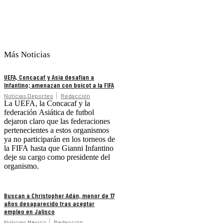
Más Noticias
UEFA, Concacaf y Asia desafían a
Infantino; amenazan con boicot a la FIFA
Noticias Deportes
Redacción
La UEFA, la Concacaf y la
federación Asiática de futbol
dejaron claro que las federaciones
pertenecientes a estos organismos
ya no participarán en los torneos de
la FIFA hasta que Gianni Infantino
deje su cargo como presidente del
organismo.
Buscan a Christopher Adán, menor de 17
años desaparecido tras aceptar
empleo en Jalisco
Noticias México
Redacción