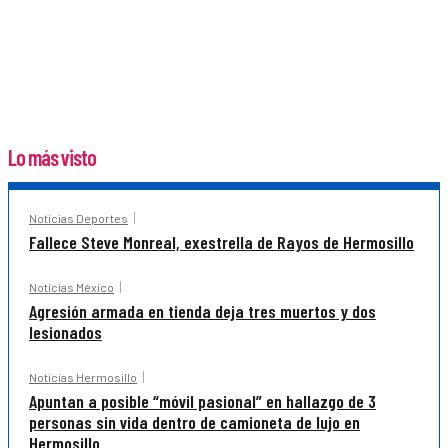
Lo más visto
Noticias Deportes
Fallece Steve Monreal, exestrella de Rayos de Hermosillo
Noticias México
Agresión armada en tienda deja tres muertos y dos
lesionados
Noticias Hermosillo
Apuntan a posible “móvil pasional” en hallazgo de 3
personas sin vida dentro de camioneta de lujo en
Hermosillo