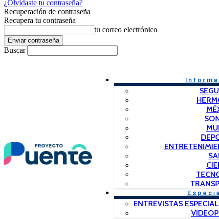
¿Olvidaste tu contraseña?
Recuperación de contraseña
Recupera tu contraseña
tu correo electrónico
Buscar
Informa
SEGU
HERM
MÉ
SO
MU
DEP
ENTRETENIMIE
SA
CIE
TECN
TRANSP
Especi
ENTREVISTAS ESPECIAL
VIDEO