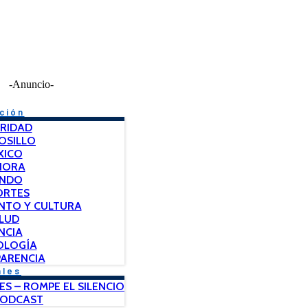
-Anuncio-
ción
RIDAD
OSILLO
XICO
NORA
NDO
ORTES
NTO Y CULTURA
LUD
NCIA
OLOGÍA
ARENCIA
ales
ES – ROMPE EL SILENCIO
PODCAST