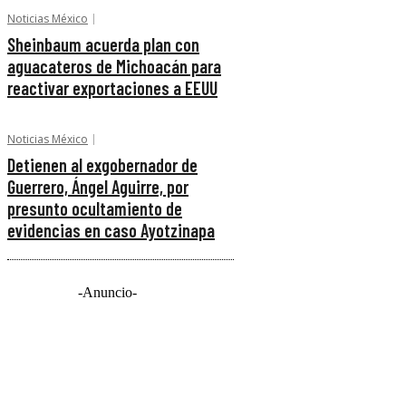
Noticias México
Sheinbaum acuerda plan con
aguacateros de Michoacán para
reactivar exportaciones a EEUU
Noticias México
Detienen al exgobernador de
Guerrero, Ángel Aguirre, por
presunto ocultamiento de
evidencias en caso Ayotzinapa
-Anuncio-