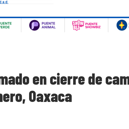
idad
rmado en cierre de ca
mero, Oaxaca