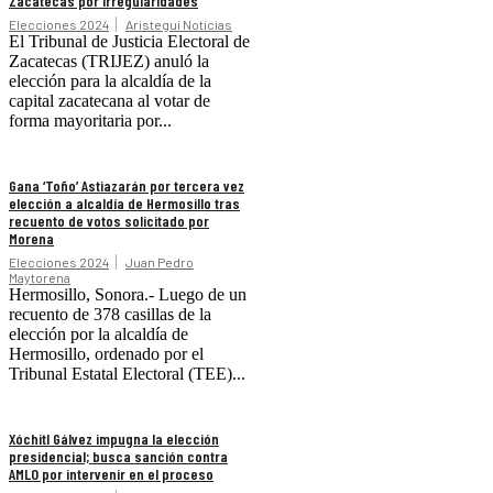
Zacatecas por irregularidades
Elecciones 2024
Aristegui Noticias
El Tribunal de Justicia Electoral de
Zacatecas (TRIJEZ) anuló la
elección para la alcaldía de la
capital zacatecana al votar de
forma mayoritaria por...
Gana ‘Toño’ Astiazarán por tercera vez
elección a alcaldía de Hermosillo tras
recuento de votos solicitado por
Morena
Elecciones 2024
Juan Pedro
Maytorena
Hermosillo, Sonora.- Luego de un
recuento de 378 casillas de la
elección por la alcaldía de
Hermosillo, ordenado por el
Tribunal Estatal Electoral (TEE)...
Xóchitl Gálvez impugna la elección
presidencial; busca sanción contra
AMLO por intervenir en el proceso