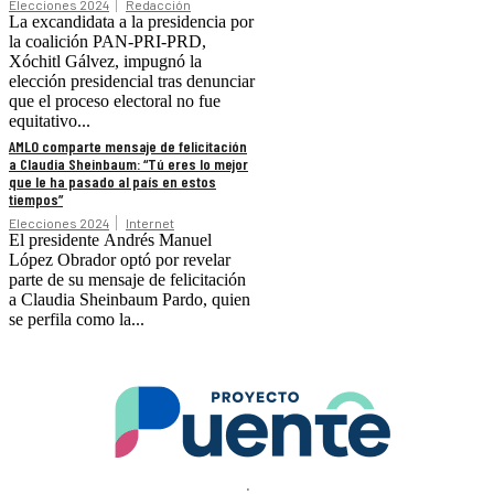
Elecciones 2024
Redacción
La excandidata a la presidencia por
la coalición PAN-PRI-PRD,
Xóchitl Gálvez, impugnó la
elección presidencial tras denunciar
que el proceso electoral no fue
equitativo...
AMLO comparte mensaje de felicitación
a Claudia Sheinbaum: “Tú eres lo mejor
que le ha pasado al país en estos
tiempos”
Elecciones 2024
Internet
El presidente Andrés Manuel
López Obrador optó por revelar
parte de su mensaje de felicitación
a Claudia Sheinbaum Pardo, quien
se perfila como la...
.