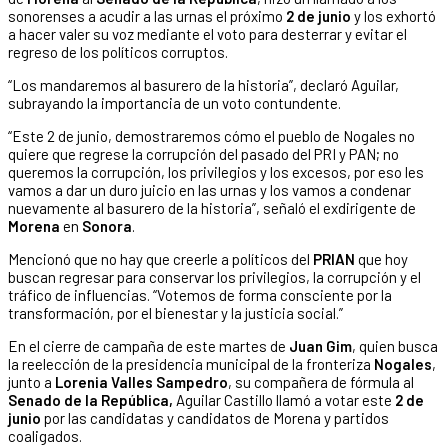
sonorenses a acudir a las urnas el próximo
2 de junio
y los exhortó
a hacer valer su voz mediante el voto para desterrar y evitar el
regreso de los políticos corruptos.
“Los mandaremos al basurero de la historia”, declaró Aguilar,
subrayando la importancia de un voto contundente.
“Este 2 de junio, demostraremos cómo el pueblo de Nogales no
quiere que regrese la corrupción del pasado del PRI y PAN; no
queremos la corrupción, los privilegios y los excesos, por eso les
vamos a dar un duro juicio en las urnas y los vamos a condenar
nuevamente al basurero de la historia”, señaló el exdirigente de
Morena
en
Sonora
.
Mencionó que no hay que creerle a políticos del
PRIAN
que hoy
buscan regresar para conservar los privilegios, la corrupción y el
tráfico de influencias. “Votemos de forma consciente por la
transformación, por el bienestar y la justicia social.”
En el cierre de campaña de este martes de
Juan Gim
, quien busca
la reelección de la presidencia municipal de la fronteriza
Nogales
,
junto a
Lorenia Valles Sampedro
, su compañera de fórmula al
Senado de la República,
Aguilar Castillo llamó a votar este
2 de
junio
por las candidatas y candidatos de Morena y partidos
coaligados.