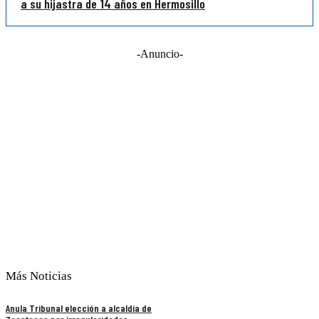
a su hijastra de 14 años en Hermosillo
-Anuncio-
Más Noticias
Anula Tribunal elección a alcaldía de