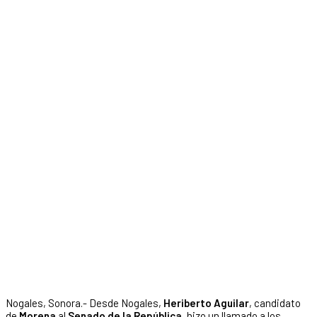
Nogales, Sonora.- Desde Nogales,
Heriberto Aguilar
, candidato
de
Morena
al
Senado de la República
, hizo un llamado a los