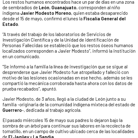
Los restos humanos encontrados hace un par de días en una zona
de sembradíos de
León
,
Guanajuato
, corresponden al niño
indígena
Javier Modesto Moreno
, quien estaba desaparecido
desde el 15 de mayo, confirmó el lunes la
Fiscalía General del
Estado
.
“A través del trabajo de los laboratorios de Servicios de
Investigación Científica y de la Unidad de identificación de
Personas Fallecidas se estableció que los restos óseos humanos
localizados corresponden a Javier Modesto”, informó la institución
en un comunicado.
“Se informó a la familia la línea de investigación que se sigue al
desprenderse que Javier Modesto fue atropellado y falleció con
motivo de las lesiones ocasionadas en ese hecho, además se les
compartió la mecánica corroborada hasta ahora con los datos de
prueba recabados”, apuntó.
Javier Modesto, de 3 años, llegó a la ciudad de León junto a su
familia -originaria de la comunidad indígena mixteca del estado de
Guerrero
-, dedicada al trabajo agrícola.
El pasado miércoles 15 de mayo sus padres lo dejaron bajo la
sombra de un árbol para continuar sus labores en la recolecta de
tomatillo, en un campo de cultivo ubicado cerca de las localidades
de
El Jagüey
y
La Sandía
.