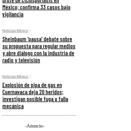
brote de ciclosporiasis en
México; confirma 33 casos bajo
vigilancia
Noticias México
Sheinbaum ‘pausa’ debate sobre
su propuesta para regular medios
y abre diálogo con la industria de
radio y televisión
Noticias México
Explosión de pipa de gas en
Cuernavaca deja 20 heridos;
investigan posible fuga o falla
mecánica
-Anuncio-