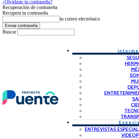
¿Olvidaste tu contraseña?
Recuperación de contraseña
Recupera tu contraseña
tu correo electrónico
Buscar
Informa
SEGU
HERM
MÉ
SO
MU
DEP
ENTRETENIMIE
SA
CIE
TECN
TRANSP
Especi
ENTREVISTAS ESPECIAL
VIDEO