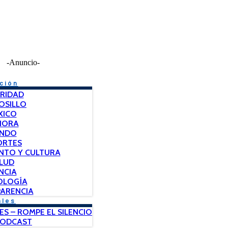
-Anuncio-
ción
RIDAD
OSILLO
XICO
NORA
NDO
ORTES
NTO Y CULTURA
LUD
NCIA
OLOGÍA
ARENCIA
ales
ES – ROMPE EL SILENCIO
PODCAST